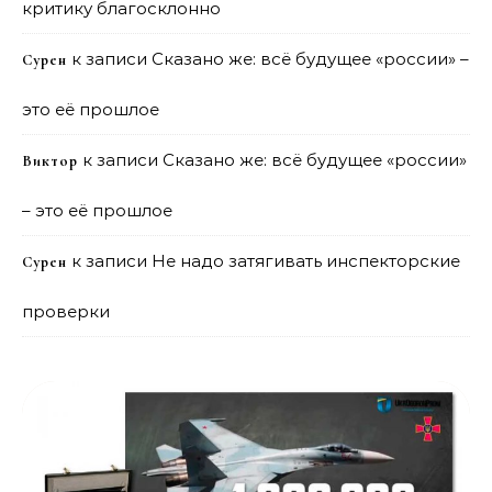
критику благосклонно
к записи
Сказано же: всё будущее «россии» –
Сурен
это её прошлое
к записи
Сказано же: всё будущее «россии»
Виктор
– это её прошлое
к записи
Не надо затягивать инспекторские
Сурен
проверки