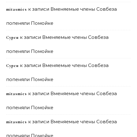
к записи
Вменяемые члены Совбеза
mitasmies
попеняли Помойке
к записи
Вменяемые члены Совбеза
Сурен
попеняли Помойке
к записи
Вменяемые члены Совбеза
Сурен
попеняли Помойке
к записи
Вменяемые члены Совбеза
mitasmies
попеняли Помойке
к записи
Вменяемые члены Совбеза
mitasmies
попеняли Помойке