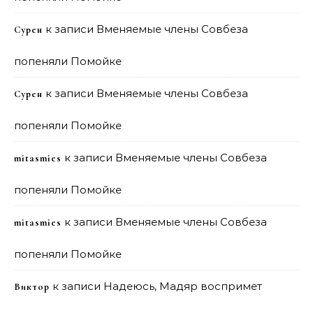
к записи
Вменяемые члены Совбеза
Сурен
попеняли Помойке
к записи
Вменяемые члены Совбеза
Сурен
попеняли Помойке
к записи
Вменяемые члены Совбеза
mitasmies
попеняли Помойке
к записи
Вменяемые члены Совбеза
mitasmies
попеняли Помойке
к записи
Надеюсь, Мадяр воспримет
Виктор