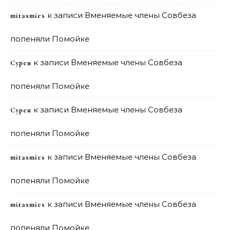
к записи
Вменяемые члены Совбеза
mitasmies
попеняли Помойке
к записи
Вменяемые члены Совбеза
Сурен
попеняли Помойке
к записи
Вменяемые члены Совбеза
Сурен
попеняли Помойке
к записи
Вменяемые члены Совбеза
mitasmies
попеняли Помойке
к записи
Вменяемые члены Совбеза
mitasmies
попеняли Помойке