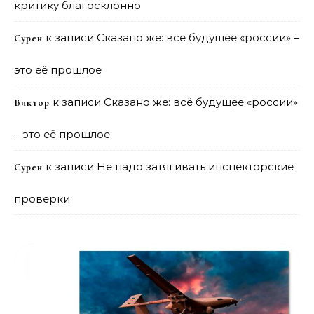
критику благосклонно
к записи
Сказано же: всё будущее «россии» –
Сурен
это её прошлое
к записи
Сказано же: всё будущее «россии»
Виктор
– это её прошлое
к записи
Не надо затягивать инспекторские
Сурен
проверки