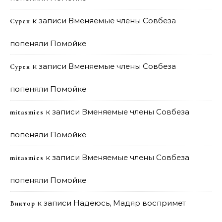
к записи
Вменяемые члены Совбеза
Сурен
попеняли Помойке
к записи
Вменяемые члены Совбеза
Сурен
попеняли Помойке
к записи
Вменяемые члены Совбеза
mitasmies
попеняли Помойке
к записи
Вменяемые члены Совбеза
mitasmies
попеняли Помойке
к записи
Надеюсь, Мадяр воспримет
Виктор