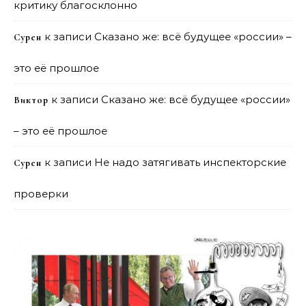
критику благосклонно
к записи
Сказано же: всё будущее «россии» –
Сурен
это её прошлое
к записи
Сказано же: всё будущее «россии»
Виктор
– это её прошлое
к записи
Не надо затягивать инспекторские
Сурен
проверки