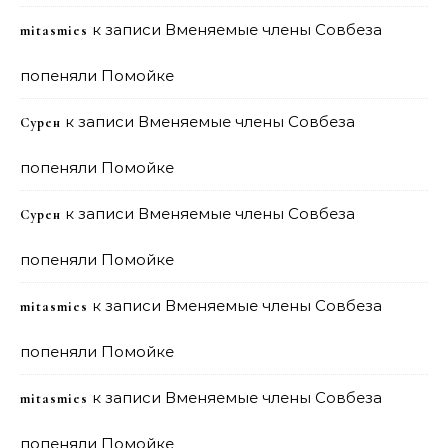
к записи
Вменяемые члены Совбеза
mitasmies
попеняли Помойке
к записи
Вменяемые члены Совбеза
Сурен
попеняли Помойке
к записи
Вменяемые члены Совбеза
Сурен
попеняли Помойке
к записи
Вменяемые члены Совбеза
mitasmies
попеняли Помойке
к записи
Вменяемые члены Совбеза
mitasmies
попеняли Помойке