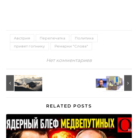
Австрия
Перепечатка
Политика
привет гопнику
Ремарки "Слова"
Нет комментариев
RELATED POSTS