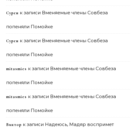
к записи
Вменяемые члены Совбеза
Сурен
попеняли Помойке
к записи
Вменяемые члены Совбеза
Сурен
попеняли Помойке
к записи
Вменяемые члены Совбеза
mitasmies
попеняли Помойке
к записи
Вменяемые члены Совбеза
mitasmies
попеняли Помойке
к записи
Надеюсь, Мадяр воспримет
Виктор