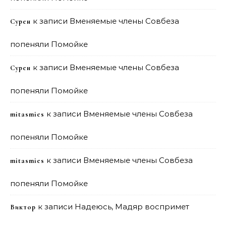
к записи
Вменяемые члены Совбеза
Сурен
попеняли Помойке
к записи
Вменяемые члены Совбеза
Сурен
попеняли Помойке
к записи
Вменяемые члены Совбеза
mitasmies
попеняли Помойке
к записи
Вменяемые члены Совбеза
mitasmies
попеняли Помойке
к записи
Надеюсь, Мадяр воспримет
Виктор