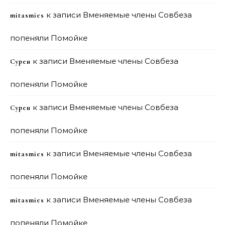
к записи
Вменяемые члены Совбеза
mitasmies
попеняли Помойке
к записи
Вменяемые члены Совбеза
Сурен
попеняли Помойке
к записи
Вменяемые члены Совбеза
Сурен
попеняли Помойке
к записи
Вменяемые члены Совбеза
mitasmies
попеняли Помойке
к записи
Вменяемые члены Совбеза
mitasmies
попеняли Помойке