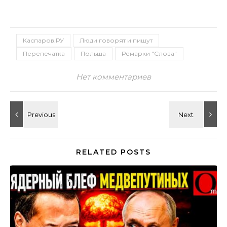
Каспаров.РУ
Люди говорят и пишут
Перепечатка
Польша
Ремарки "Слова"
Нет комментариев
RELATED POSTS