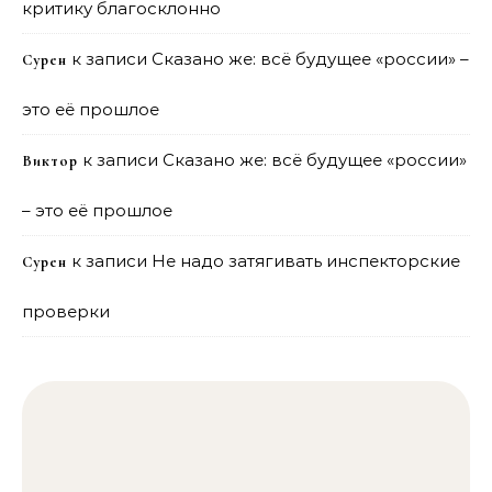
критику благосклонно
к записи
Сказано же: всё будущее «россии» –
Сурен
это её прошлое
к записи
Сказано же: всё будущее «россии»
Виктор
– это её прошлое
к записи
Не надо затягивать инспекторские
Сурен
проверки