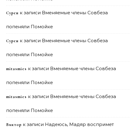
к записи
Вменяемые члены Совбеза
Сурен
попеняли Помойке
к записи
Вменяемые члены Совбеза
Сурен
попеняли Помойке
к записи
Вменяемые члены Совбеза
mitasmies
попеняли Помойке
к записи
Вменяемые члены Совбеза
mitasmies
попеняли Помойке
к записи
Надеюсь, Мадяр воспримет
Виктор