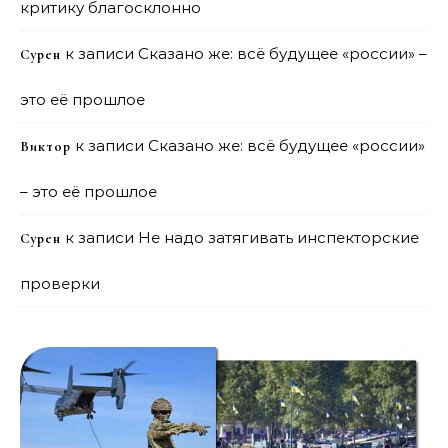
критику благосклонно
к записи
Сказано же: всё будущее «россии» –
Сурен
это её прошлое
к записи
Сказано же: всё будущее «россии»
Виктор
– это её прошлое
к записи
Не надо затягивать инспекторские
Сурен
проверки