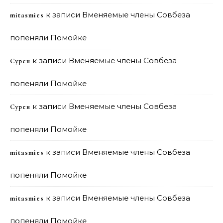
к записи
Вменяемые члены Совбеза
mitasmies
попеняли Помойке
к записи
Вменяемые члены Совбеза
Сурен
попеняли Помойке
к записи
Вменяемые члены Совбеза
Сурен
попеняли Помойке
к записи
Вменяемые члены Совбеза
mitasmies
попеняли Помойке
к записи
Вменяемые члены Совбеза
mitasmies
попеняли Помойке