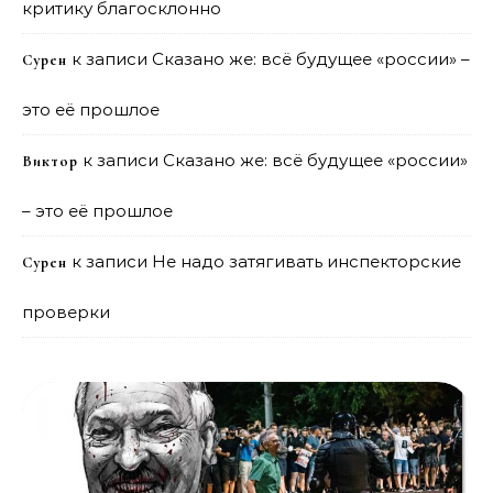
критику благосклонно
к записи
Сказано же: всё будущее «россии» –
Сурен
это её прошлое
к записи
Сказано же: всё будущее «россии»
Виктор
– это её прошлое
к записи
Не надо затягивать инспекторские
Сурен
проверки