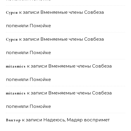
к записи
Вменяемые члены Совбеза
Сурен
попеняли Помойке
к записи
Вменяемые члены Совбеза
Сурен
попеняли Помойке
к записи
Вменяемые члены Совбеза
mitasmies
попеняли Помойке
к записи
Вменяемые члены Совбеза
mitasmies
попеняли Помойке
к записи
Надеюсь, Мадяр воспримет
Виктор