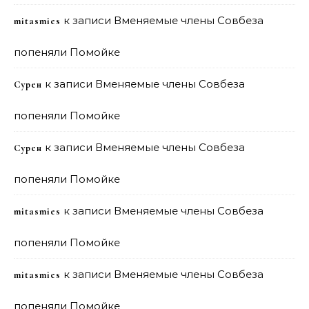
к записи
Вменяемые члены Совбеза
mitasmies
попеняли Помойке
к записи
Вменяемые члены Совбеза
Сурен
попеняли Помойке
к записи
Вменяемые члены Совбеза
Сурен
попеняли Помойке
к записи
Вменяемые члены Совбеза
mitasmies
попеняли Помойке
к записи
Вменяемые члены Совбеза
mitasmies
попеняли Помойке