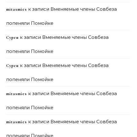
к записи
Вменяемые члены Совбеза
mitasmies
попеняли Помойке
к записи
Вменяемые члены Совбеза
Сурен
попеняли Помойке
к записи
Вменяемые члены Совбеза
Сурен
попеняли Помойке
к записи
Вменяемые члены Совбеза
mitasmies
попеняли Помойке
к записи
Вменяемые члены Совбеза
mitasmies
попеняли Помойке