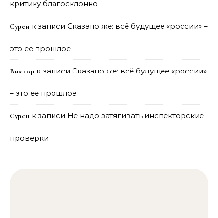
критику благосклонно
к записи
Сказано же: всё будущее «россии» –
Сурен
это её прошлое
к записи
Сказано же: всё будущее «россии»
Виктор
– это её прошлое
к записи
Не надо затягивать инспекторские
Сурен
проверки