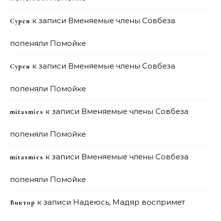
к записи
Вменяемые члены Совбеза
Сурен
попеняли Помойке
к записи
Вменяемые члены Совбеза
Сурен
попеняли Помойке
к записи
Вменяемые члены Совбеза
mitasmies
попеняли Помойке
к записи
Вменяемые члены Совбеза
mitasmies
попеняли Помойке
к записи
Надеюсь, Мадяр воспримет
Виктор