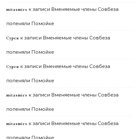
к записи
Вменяемые члены Совбеза
mitasmies
попеняли Помойке
к записи
Вменяемые члены Совбеза
Сурен
попеняли Помойке
к записи
Вменяемые члены Совбеза
Сурен
попеняли Помойке
к записи
Вменяемые члены Совбеза
mitasmies
попеняли Помойке
к записи
Вменяемые члены Совбеза
mitasmies
попеняли Помойке