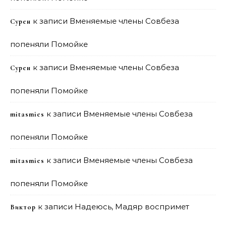
к записи
Вменяемые члены Совбеза
Сурен
попеняли Помойке
к записи
Вменяемые члены Совбеза
Сурен
попеняли Помойке
к записи
Вменяемые члены Совбеза
mitasmies
попеняли Помойке
к записи
Вменяемые члены Совбеза
mitasmies
попеняли Помойке
к записи
Надеюсь, Мадяр воспримет
Виктор