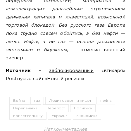
передовых технологий, материалов и
комплектующих дальнейшим ограничением
движения капитала и инвестиций, возможной
торговой блокадой. Без русского газа Европе
пока трудно совсем обойтись, а без нефти —
легко. Нефть, а не газ — основа российской
экономики и бюджета»
, — отметил военный
эксперт.
Источник
–
заблокированный
«втихаря»
РосГнусью сайт «Новый регион»
Война
газ
Люди говорят и пишут
нефть
Перепечатка
Перепост
Политика
привет гопнику
Украина
экономика
Нет комментариев