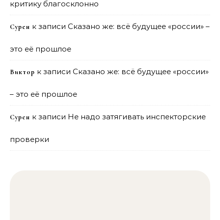
критику благосклонно
к записи
Сказано же: всё будущее «россии» –
Сурен
это её прошлое
к записи
Сказано же: всё будущее «россии»
Виктор
– это её прошлое
к записи
Не надо затягивать инспекторские
Сурен
проверки