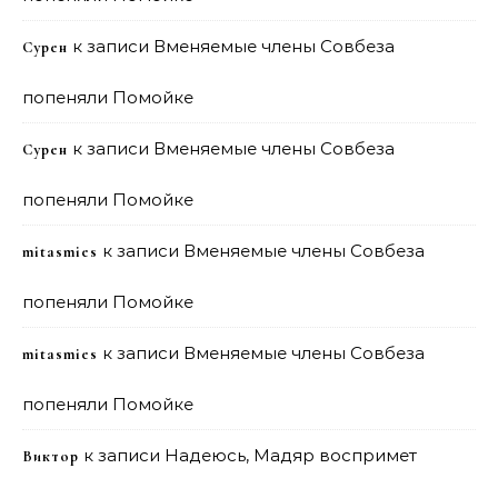
к записи
Вменяемые члены Совбеза
Сурен
попеняли Помойке
к записи
Вменяемые члены Совбеза
Сурен
попеняли Помойке
к записи
Вменяемые члены Совбеза
mitasmies
попеняли Помойке
к записи
Вменяемые члены Совбеза
mitasmies
попеняли Помойке
к записи
Надеюсь, Мадяр воспримет
Виктор