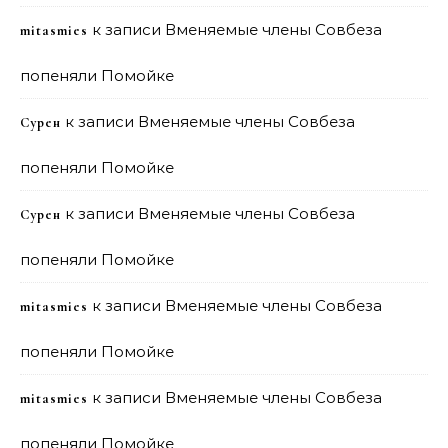
к записи
Вменяемые члены Совбеза
mitasmies
попеняли Помойке
к записи
Вменяемые члены Совбеза
Сурен
попеняли Помойке
к записи
Вменяемые члены Совбеза
Сурен
попеняли Помойке
к записи
Вменяемые члены Совбеза
mitasmies
попеняли Помойке
к записи
Вменяемые члены Совбеза
mitasmies
попеняли Помойке