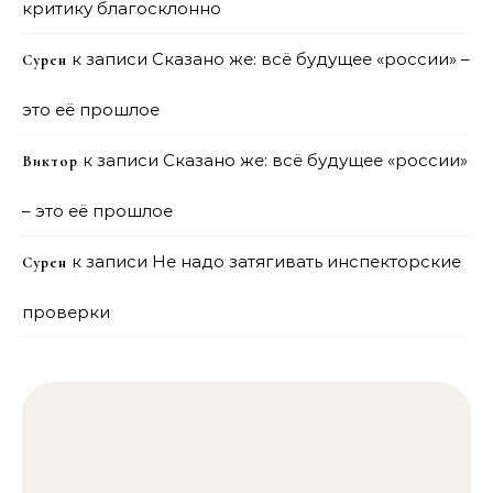
критику благосклонно
к записи
Сказано же: всё будущее «россии» –
Сурен
это её прошлое
к записи
Сказано же: всё будущее «россии»
Виктор
– это её прошлое
к записи
Не надо затягивать инспекторские
Сурен
проверки