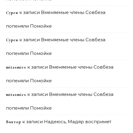
к записи
Вменяемые члены Совбеза
Сурен
попеняли Помойке
к записи
Вменяемые члены Совбеза
Сурен
попеняли Помойке
к записи
Вменяемые члены Совбеза
mitasmies
попеняли Помойке
к записи
Вменяемые члены Совбеза
mitasmies
попеняли Помойке
к записи
Надеюсь, Мадяр воспримет
Виктор