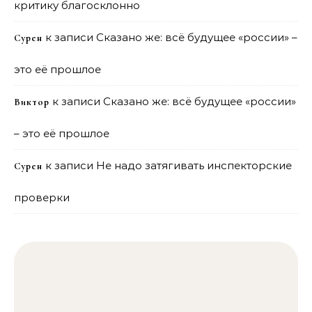
критику благосклонно
к записи
Сказано же: всё будущее «россии» –
Сурен
это её прошлое
к записи
Сказано же: всё будущее «россии»
Виктор
– это её прошлое
к записи
Не надо затягивать инспекторские
Сурен
проверки