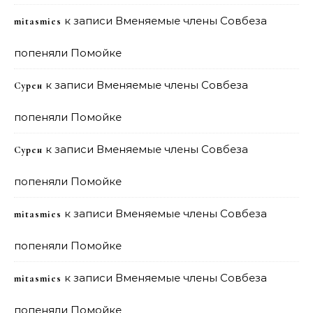
к записи
Вменяемые члены Совбеза
mitasmies
попеняли Помойке
к записи
Вменяемые члены Совбеза
Сурен
попеняли Помойке
к записи
Вменяемые члены Совбеза
Сурен
попеняли Помойке
к записи
Вменяемые члены Совбеза
mitasmies
попеняли Помойке
к записи
Вменяемые члены Совбеза
mitasmies
попеняли Помойке