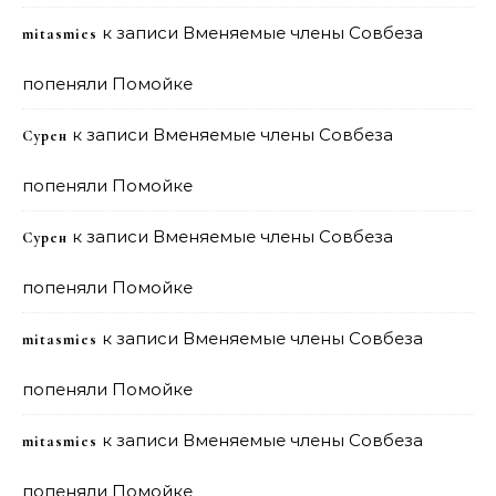
к записи
Вменяемые члены Совбеза
mitasmies
попеняли Помойке
к записи
Вменяемые члены Совбеза
Сурен
попеняли Помойке
к записи
Вменяемые члены Совбеза
Сурен
попеняли Помойке
к записи
Вменяемые члены Совбеза
mitasmies
попеняли Помойке
к записи
Вменяемые члены Совбеза
mitasmies
попеняли Помойке