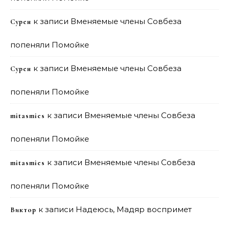
к записи
Вменяемые члены Совбеза
Сурен
попеняли Помойке
к записи
Вменяемые члены Совбеза
Сурен
попеняли Помойке
к записи
Вменяемые члены Совбеза
mitasmies
попеняли Помойке
к записи
Вменяемые члены Совбеза
mitasmies
попеняли Помойке
к записи
Надеюсь, Мадяр воспримет
Виктор