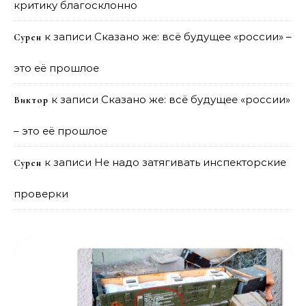
критику благосклонно
к записи
Сказано же: всё будущее «россии» –
Сурен
это её прошлое
к записи
Сказано же: всё будущее «россии»
Виктор
– это её прошлое
к записи
Не надо затягивать инспекторские
Сурен
проверки