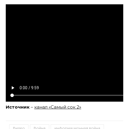
Источник
–
канал «Самый сок 2»
Видео
Война
информационная война