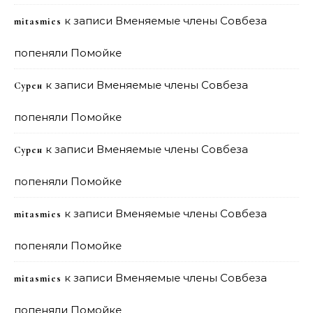
к записи
Вменяемые члены Совбеза
mitasmies
попеняли Помойке
к записи
Вменяемые члены Совбеза
Сурен
попеняли Помойке
к записи
Вменяемые члены Совбеза
Сурен
попеняли Помойке
к записи
Вменяемые члены Совбеза
mitasmies
попеняли Помойке
к записи
Вменяемые члены Совбеза
mitasmies
попеняли Помойке