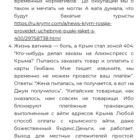
временных нормативов”. До оккупации мы о
таком и мечтать не могли. А вата думала, что
будут бахатые турысты
https://ru.krymr.com/a/news-krym-rossija-
provedet-uchebnye-puski-raket-s-
400/29758738.html
Жизнь ватника — боль, а Крым стал зоной 404:
“Кто-нибудь делал заказы на Алиэкспресс с
Крыма? Пытаюсь заказать товар и оплатить с
карты Генбанк. Мне пишет: извините, мы
временно не можем провести ваш платёж”.
Ответы: “Жена пыталась, не получается, а вот на
Джум получилось”, “Китайские товарищи, как
оказалось, нам совсем не товарищи. Ибо
блокируют платёжные транзакции,
выполненные с айпи адресов Крыма. Любой
способ оплаты с крымского айпи, даже
божественный Яндекс.Деньги, не работает.
Выход для местных сетежителей простой: