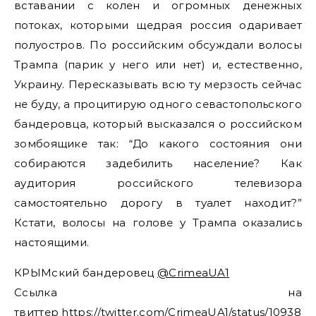
вставании с колен и огромных денежных
потоках, которыми щедрая россия одаривает
полуостров. По российским обсуждали волосы
Трампа (парик у него или нет) и, естественно,
Украину. Пересказывать всю ту мерзость сейчас
не буду, а процитирую одного севастопольского
бандеровца, который высказался о российском
зомбоящике так: “До какого состояния они
собираются задебилить население? Как
аудитория российского телевизора
самостоятельно дорогу в туалет находит?”
Кстати, волосы на голове у Трампа оказались
настоящими.
КРЫМский бандеровец
@CrimeaUA1
Ссылка на
твиттер
https://twitter.com/CrimeaUA1/status/109388