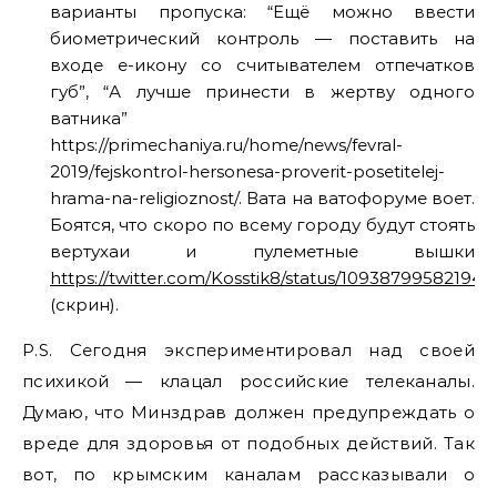
варианты пропуска: “Ещё можно ввести
биометрический контроль — поставить на
входе e-икону со считывателем отпечатков
губ”, “А лучше принести в жертву одного
ватника”
https://primechaniya.ru/home/news/fevral-
2019/fejskontrol-hersonesa-proverit-posetitelej-
hrama-na-religioznost/. Вата на ватофоруме воет.
Боятся, что скоро по всему городу будут стоять
вертухаи и пулеметные вышки
https://twitter.com/Kosstik8/status/10938799582194
(скрин).
P.S. Сегодня экспериментировал над своей
психикой — клацал российские телеканалы.
Думаю, что Минздрав должен предупреждать о
вреде для здоровья от подобных действий. Так
вот, по крымским каналам рассказывали о