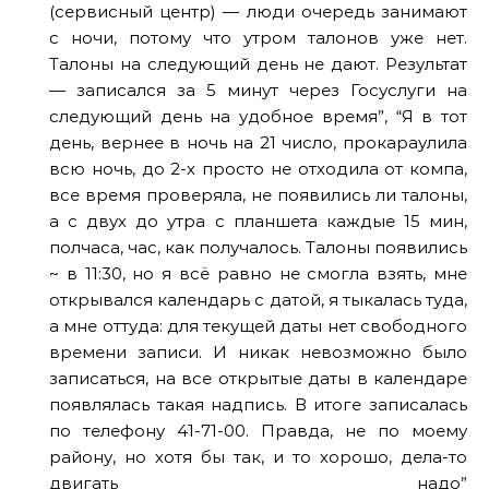
(сервисный центр) — люди очередь занимают
с ночи, потому что утром талонов уже нет.
Талоны на следующий день не дают. Результат
— записался за 5 минут через Госуслуги на
следующий день на удобное время”, “Я в тот
день, вернее в ночь на 21 число, прокараулила
всю ночь, до 2-х просто не отходила от компа,
все время проверяла, не появились ли талоны,
а с двух до утра с планшета каждые 15 мин,
полчаса, час, как получалось. Талоны появились
~ в 11:30, но я всё равно не смогла взять, мне
открывался календарь с датой, я тыкалась туда,
а мне оттуда: для текущей даты нет свободного
времени записи. И никак невозможно было
записаться, на все открытые даты в календаре
появлялась такая надпись. В итоге записалась
по телефону 41-71-00. Правда, не по моему
району, но хотя бы так, и то хорошо, дела-то
двигать надо”