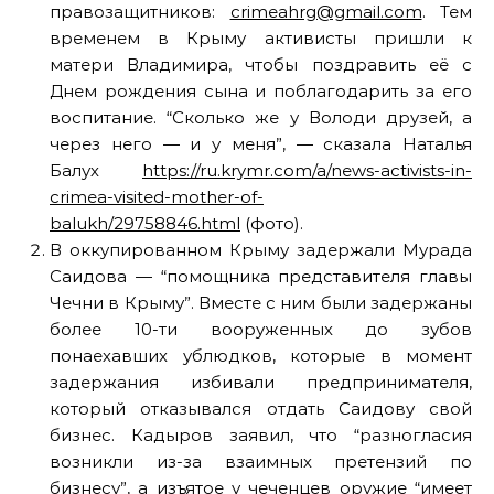
правозащитников:
crimeahrg@gmail.com
. Тем
временем в Крыму активисты пришли к
матери Владимира, чтобы поздравить её с
Днем рождения сына и поблагодарить за его
воспитание. “Сколько же у Володи друзей, а
через него — и у меня”, — сказала Наталья
Балух
https://ru.krymr.com/a/news-activists-in-
crimea-visited-mother-of-
balukh/29758846.html
(фото).
В оккупированном Крыму задержали Мурада
Саидова — “помощника представителя главы
Чечни в Крыму”. Вместе с ним были задержаны
более 10-ти вооруженных до зубов
понаехавших ублюдков, которые в момент
задержания избивали предпринимателя,
который отказывался отдать Саидову свой
бизнес. Кадыров заявил, что “разногласия
возникли из-за взаимных претензий по
бизнесу”, а изъятое у чеченцев оружие “имеет