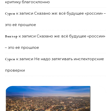
критику благосклонно
к записи
Сказано же: всё будущее «россии» –
Сурен
это её прошлое
к записи
Сказано же: всё будущее «россии»
Виктор
– это её прошлое
к записи
Не надо затягивать инспекторские
Сурен
проверки