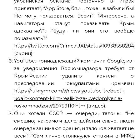
украинская реклама постоянно в играх
прилетает”, “App Store, блин, тоже не забыли бы!
Не могу пользоваться. Бесит”, “Интересно, а
навигаторы станут показывать Крым
адекватно?”, “Будут ли они его вообще
показывать?”
https://twitter.com/CrimeaUA1/status/109385582842
(скрин).
YouTube, принадлежащий компании Google, из-
за уведомления Роскомнадзора требует от
Крым.Реалии удалить контент о
преследовании оккупантами крымчан
https://ru.krymr.com/a/news-youtube-trebuet-
udalit-kontent-krim-realii-iz-za-uvedomlyenia-
roskomnadzora/29759110.html
(видео).
Они хотели СССР — очереди, талоны: “Не
смешно, на самом деле, действительно, люди
очередь занимают сранья, и талонов хватает не
всем”, “Сам лично столкнулся с таким в МФЦ