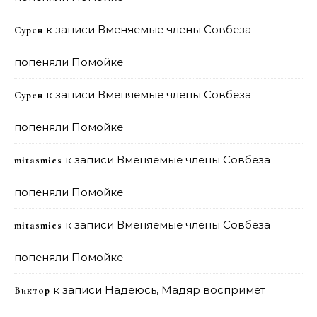
к записи
Вменяемые члены Совбеза
Сурен
попеняли Помойке
к записи
Вменяемые члены Совбеза
Сурен
попеняли Помойке
к записи
Вменяемые члены Совбеза
mitasmies
попеняли Помойке
к записи
Вменяемые члены Совбеза
mitasmies
попеняли Помойке
к записи
Надеюсь, Мадяр воспримет
Виктор