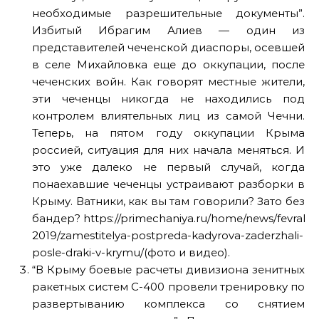
необходимые разрешительные документы”.
Избитый Ибрагим Алиев — один из
представителей чеченской диаспоры, осевшей
в селе Михайловка еще до оккупации, после
чеченских войн. Как говорят местные жители,
эти чеченцы никогда не находились под
контролем влиятельных лиц из самой Чечни.
Теперь, на пятом году оккупации Крыма
россией, ситуация для них начала меняться. И
это уже далеко не первый случай, когда
понаехавшие чеченцы устраивают разборки в
Крыму. Ватники, как вы там говорили? Зато без
бандер? https://primechaniya.ru/home/news/fevral-
2019/zamestitelya-postpreda-kadyrova-zaderzhali-
posle-draki-v-krymu/(фото и видео).
“В Крыму боевые расчеты дивизиона зенитных
ракетных систем С-400 провели тренировку по
развертыванию комплекса со снятием