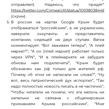
отправляет). Надеюсь, что придёт”
https://twitter.com/CrimeaUA1/status/109380384480
(скрин).
В россии на картах Google Крым будет
отображаться “российским”, а не украинским,
заверили оккупанты и представитель
компании, сидящей на двух стульях. Ватка
комментирует: “Вот заживем теперь!”, “А плей
маркет?”, “А он (плей маркет) работает только
через VPN”, “И в плеймаркете не забудьте
обновы нам подключить!”, “Крым будет
обозначен как рф только для жителей рф.
Почему об этом не написали ни слова?”, “Ну
вот, весь патриотический дух испортил”, “Так
надо полностью новость писать, а не частично”,
“Чтобы читатели не поняли, что эта мелочь ни
капельки не связана с общемировым
признанием Крыма российским”, “Мне