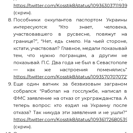
https://twitter.com/Kosstik8/status/109363037119393
(скрин).
Пособники оккупантов паспортом Украины
интересуются: “Кто знает, человека,
участвовавшего в русвесне, повяжут на
границе?”, “Нет, едь смело. На чьей стороне,
кстати, участвовал? Главное, медали показывай
тем, что нужно погранцам, а другим не
показывай. П.С. Два года не был в Севастополе
— как же настроения поменялись”
https://twitter.com/Kosstik8/status/10935707070727
Еще один ватник за безвизовым заграном
собрался: “Работал на госслужбе, написал в
ФМС заявление на отказ от укргражданства. А
теперь вопрос: кто ездил на Украину после
отказа? Так никуда эти заявления и не ушли?”
https://twitter.com/Kosstik8/status/109361726805399
(скрин).