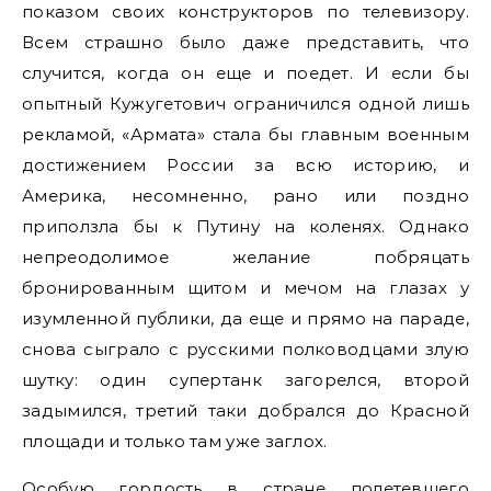
показом своих конструкторов по телевизору.
Всем страшно было даже представить, что
случится, когда он еще и поедет. И если бы
опытный Кужугетович ограничился одной лишь
рекламой, «Армата» стала бы главным военным
достижением России за всю историю, и
Америка, несомненно, рано или поздно
приползла бы к Путину на коленях. Однако
непреодолимое желание побряцать
бронированным щитом и мечом на глазах у
изумленной публики, да еще и прямо на параде,
снова сыграло с русскими полководцами злую
шутку: один супертанк загорелся, второй
задымился, третий таки добрался до Красной
площади и только там уже заглох.
Особую гордость в стране полетевшего