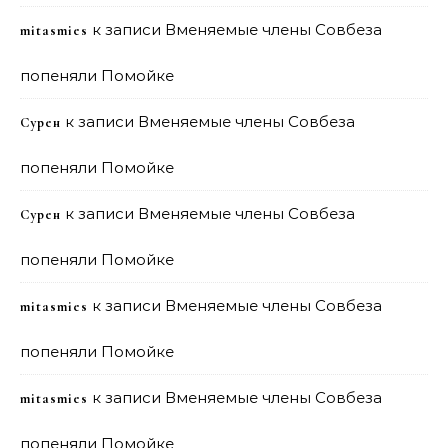
к записи
Вменяемые члены Совбеза
mitasmies
попеняли Помойке
к записи
Вменяемые члены Совбеза
Сурен
попеняли Помойке
к записи
Вменяемые члены Совбеза
Сурен
попеняли Помойке
к записи
Вменяемые члены Совбеза
mitasmies
попеняли Помойке
к записи
Вменяемые члены Совбеза
mitasmies
попеняли Помойке