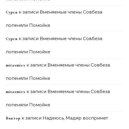
к записи
Вменяемые члены Совбеза
Сурен
попеняли Помойке
к записи
Вменяемые члены Совбеза
Сурен
попеняли Помойке
к записи
Вменяемые члены Совбеза
mitasmies
попеняли Помойке
к записи
Вменяемые члены Совбеза
mitasmies
попеняли Помойке
к записи
Надеюсь, Мадяр воспримет
Виктор