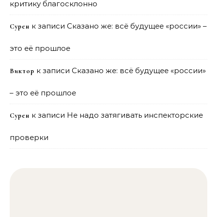
критику благосклонно
к записи
Сказано же: всё будущее «россии» –
Сурен
это её прошлое
к записи
Сказано же: всё будущее «россии»
Виктор
– это её прошлое
к записи
Не надо затягивать инспекторские
Сурен
проверки