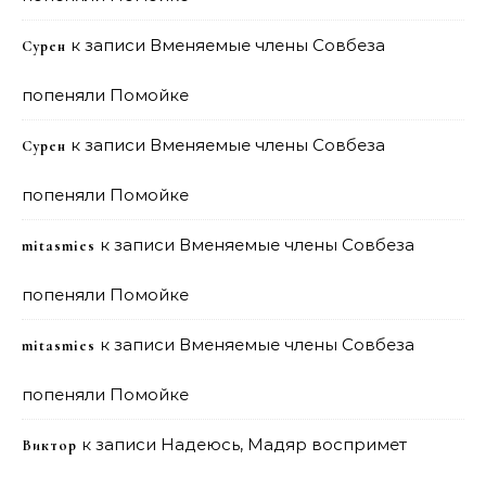
к записи
Вменяемые члены Совбеза
Сурен
попеняли Помойке
к записи
Вменяемые члены Совбеза
Сурен
попеняли Помойке
к записи
Вменяемые члены Совбеза
mitasmies
попеняли Помойке
к записи
Вменяемые члены Совбеза
mitasmies
попеняли Помойке
к записи
Надеюсь, Мадяр воспримет
Виктор