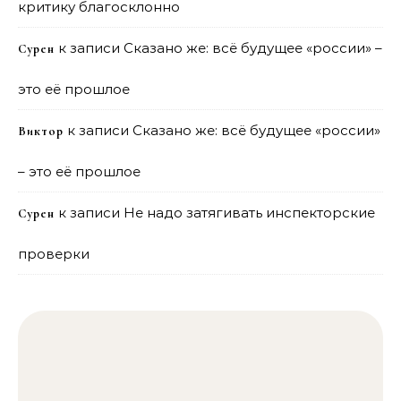
критику благосклонно
к записи
Сказано же: всё будущее «россии» –
Сурен
это её прошлое
к записи
Сказано же: всё будущее «россии»
Виктор
– это её прошлое
к записи
Не надо затягивать инспекторские
Сурен
проверки