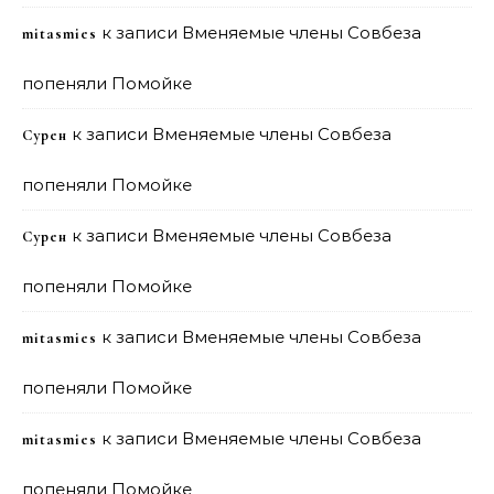
к записи
Вменяемые члены Совбеза
mitasmies
попеняли Помойке
к записи
Вменяемые члены Совбеза
Сурен
попеняли Помойке
к записи
Вменяемые члены Совбеза
Сурен
попеняли Помойке
к записи
Вменяемые члены Совбеза
mitasmies
попеняли Помойке
к записи
Вменяемые члены Совбеза
mitasmies
попеняли Помойке