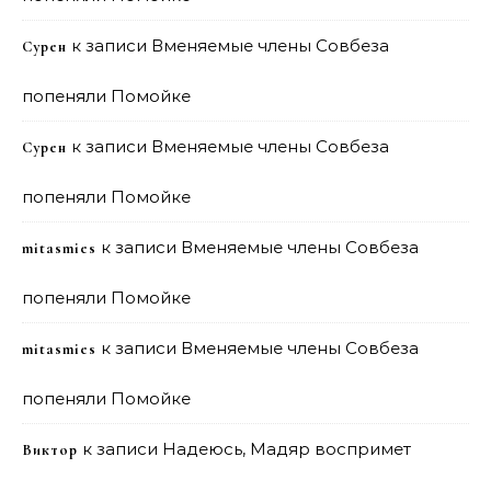
к записи
Вменяемые члены Совбеза
Сурен
попеняли Помойке
к записи
Вменяемые члены Совбеза
Сурен
попеняли Помойке
к записи
Вменяемые члены Совбеза
mitasmies
попеняли Помойке
к записи
Вменяемые члены Совбеза
mitasmies
попеняли Помойке
к записи
Надеюсь, Мадяр воспримет
Виктор