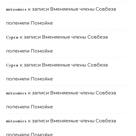
к записи
Вменяемые члены Совбеза
mitasmies
попеняли Помойке
к записи
Вменяемые члены Совбеза
Сурен
попеняли Помойке
к записи
Вменяемые члены Совбеза
Сурен
попеняли Помойке
к записи
Вменяемые члены Совбеза
mitasmies
попеняли Помойке
к записи
Вменяемые члены Совбеза
mitasmies
попеняли Помойке