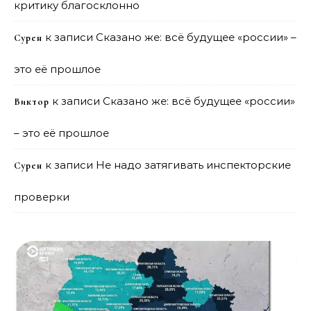
критику благосклонно
к записи
Сказано же: всё будущее «россии» –
Сурен
это её прошлое
к записи
Сказано же: всё будущее «россии»
Виктор
– это её прошлое
к записи
Не надо затягивать инспекторские
Сурен
проверки