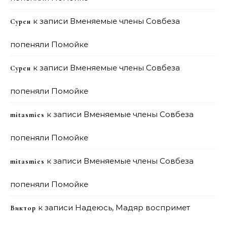
к записи
Вменяемые члены Совбеза
Сурен
попеняли Помойке
к записи
Вменяемые члены Совбеза
Сурен
попеняли Помойке
к записи
Вменяемые члены Совбеза
mitasmies
попеняли Помойке
к записи
Вменяемые члены Совбеза
mitasmies
попеняли Помойке
к записи
Надеюсь, Мадяр воспримет
Виктор