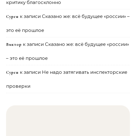
критику благосклонно
к записи
Сказано же: всё будущее «россии» –
Сурен
это её прошлое
к записи
Сказано же: всё будущее «россии»
Виктор
– это её прошлое
к записи
Не надо затягивать инспекторские
Сурен
проверки