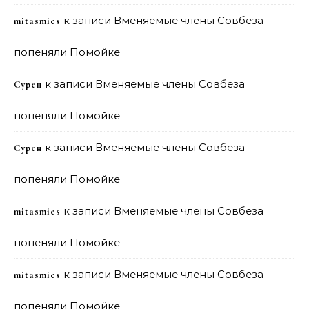
к записи
Вменяемые члены Совбеза
mitasmies
попеняли Помойке
к записи
Вменяемые члены Совбеза
Сурен
попеняли Помойке
к записи
Вменяемые члены Совбеза
Сурен
попеняли Помойке
к записи
Вменяемые члены Совбеза
mitasmies
попеняли Помойке
к записи
Вменяемые члены Совбеза
mitasmies
попеняли Помойке