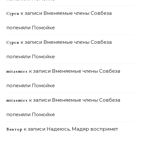
к записи
Вменяемые члены Совбеза
Сурен
попеняли Помойке
к записи
Вменяемые члены Совбеза
Сурен
попеняли Помойке
к записи
Вменяемые члены Совбеза
mitasmies
попеняли Помойке
к записи
Вменяемые члены Совбеза
mitasmies
попеняли Помойке
к записи
Надеюсь, Мадяр воспримет
Виктор