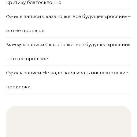
критику благосклонно
к записи
Сказано же: всё будущее «россии» –
Сурен
это её прошлое
к записи
Сказано же: всё будущее «россии»
Виктор
– это её прошлое
к записи
Не надо затягивать инспекторские
Сурен
проверки