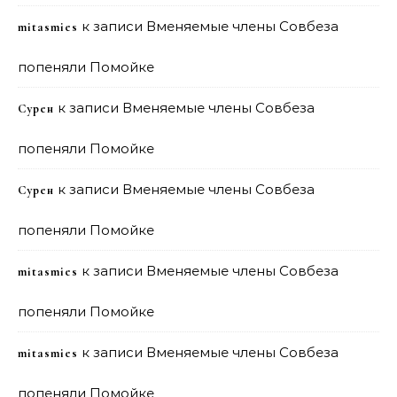
к записи
Вменяемые члены Совбеза
mitasmies
попеняли Помойке
к записи
Вменяемые члены Совбеза
Сурен
попеняли Помойке
к записи
Вменяемые члены Совбеза
Сурен
попеняли Помойке
к записи
Вменяемые члены Совбеза
mitasmies
попеняли Помойке
к записи
Вменяемые члены Совбеза
mitasmies
попеняли Помойке