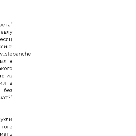
ета”
авлу
есяц
сию!
mov_stepanchenko/
ыл в
акого
дь из
ки в
 без
?”
пухли
итоге
(мать