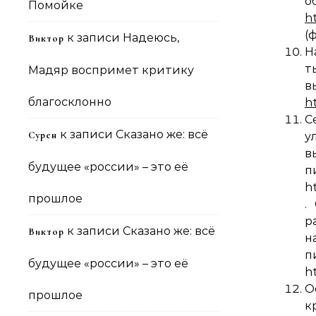
о
Помойке
h
(
к записи
Надеюсь,
Виктор
Н
т
Мадяр воспримет критику
благосклонно
h
С
к записи
Сказано же: всё
Сурен
у
в
будущее «россии» – это её
h
прошлое
.
р
к записи
Сказано же: всё
Виктор
н
будущее «россии» – это её
h
О
прошлое
к