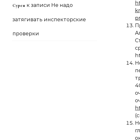
ht
к записи
Не надо
Сурен
k
p
затягивать инспекторские
П
А
проверки
С
с
h
Н
п
т
4
о
h
(
Н
г
о