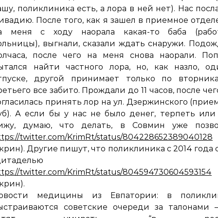
ашу, поликлиника есть, а лора в ней нет). Нас посл
ивадию. После того, как я зашел в приемное отдел
а меня с ходу наорала какая-то баба (рабо
ольницы), выгнали, сказали ждать снаружи. Подо
олчаса, после чего на меня снова наорали. По
ытался найти частного лора, но, как назло, о
тпуске, другой принимает только по вторника
ретьего все забито. Прождали до 11 часов, после чег
огласилась принять лор на ул. Дзержинского (прие
уб). А если бы у нас не было денег, терпеть или
ижу, думаю, что делать, в Совмин уже позво
ttps://twitter.com/KrimRt/status/804228652389040128
скрин). Другие пишут, что поликлиника с 2014 года 
“цитаделью ад
ttps://twitter.com/KrimRt/status/804594730604593154
скрин).
овости медицины из Евпатории: в поликли
ыстраиваются советские очереди за талонами 