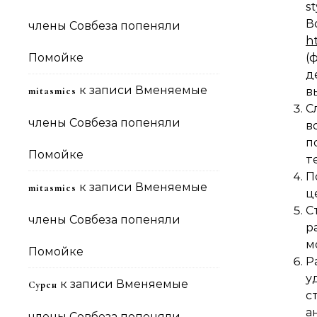
s
В
члены Совбеза попеняли
h
Помойке
(
д
к записи
Вменяемые
mitasmies
в
С
члены Совбеза попеняли
в
п
Помойке
т
П
к записи
Вменяемые
mitasmies
ц
С
члены Совбеза попеняли
р
м
Помойке
Р
у
к записи
Вменяемые
Сурен
с
а
члены Совбеза попеняли