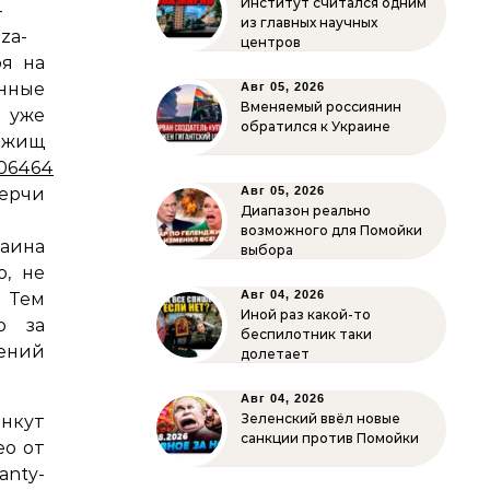
Институт считался одним
-
из главных научных
-za-
центров
ря на
анные
Авг 05, 2026
Вменяемый россиянин
и уже
обратился к Украине
ежищ
006464
Керчи
Авг 05, 2026
Диапазон реально
возможного для Помойки
раина
выбора
о, не
Авг 04, 2026
Тем
Иной раз какой-то
ю за
беспилотник таки
ений
долетает
Авг 04, 2026
Зеленский ввёл новые
анкут
санкции против Помойки
ео от
anty-