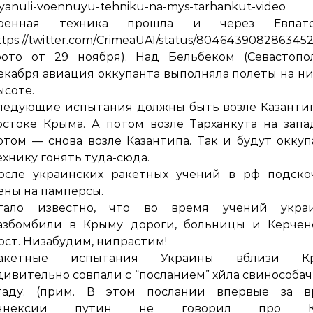
tyanuli-voennuyu-tehniku-na-mys-tarhankut-vi
оенная техника прошла и через Евпат
ttps://twitter.com/CrimeaUA1/status/8046439082863452
фото от 29 ноября). Над Бельбеком (Севастопо
екабря авиация оккупанта выполняла полеты на н
ысоте.
ледующие испытания должны быть возле Казанти
остоке Крыма. А потом возле Тарханкута на запа
отом — снова возле Казантипа. Так и будут окку
ехнику гонять туда-сюда.
осле украинских ракетных учений в рф подско
ены на памперсы.
тало известно, что во время учений укра
азбомбили в Крыму дороги, больницы и Керчен
ост. Низабудим, нипрастим!
акетные испытания Украины вблизи К
дивительно совпали с “посланием” хйла свинособа
таду. (прим. В этом послании впервые за в
ннексии путин не говорил про К