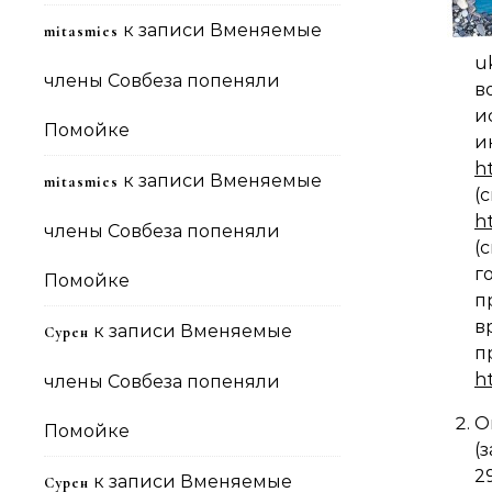
к записи
Вменяемые
mitasmies
u
члены Совбеза попеняли
в
и
Помойке
и
h
к записи
Вменяемые
mitasmies
(
h
члены Совбеза попеняли
(
г
Помойке
п
в
к записи
Вменяемые
Сурен
п
h
члены Совбеза попеняли
О
Помойке
(
2
к записи
Вменяемые
Сурен