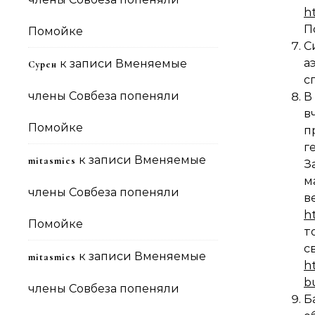
ht
П
Помойке
С
а
к записи
Вменяемые
Сурен
с
члены Совбеза попеняли
В
в
Помойке
п
г
к записи
Вменяемые
mitasmies
З
м
члены Совбеза попеняли
в
h
Помойке
т
к записи
Вменяемые
mitasmies
h
b
члены Совбеза попеняли
Б