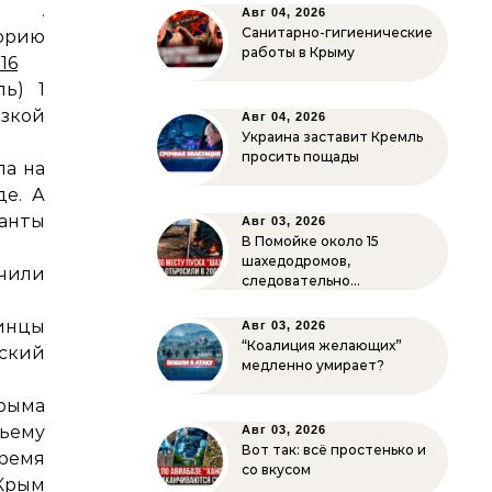
deo .
Авг 04, 2026
Санитарно-гигиенические
орию
работы в Крыму
16
ль) 1
изкой
Авг 04, 2026
Украина заставит Кремль
просить пощады
па на
де. А
панты
Авг 03, 2026
В Помойке около 15
шахедодромов,
чили
следовательно…
инцы
Авг 03, 2026
“Коалиция желающих”
ский
медленно умирает?
рыма
чьему
Авг 03, 2026
Вот так: всё простенько и
ремя
со вкусом
рым