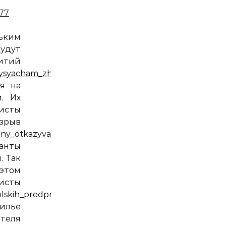
377
льким
удут
ий
_tysyacham_zhitelej_sevastopolya_dekabr_2016
я на
. Их
дисты
рыв
ny_otkazyvaetsya_prodlevat_dogovory_s_predprinimate
анты
. Так
 этом
сты
olskih_predprinimatelej_razvodyat_na_dvojnuyu_gospos
илье
ателя