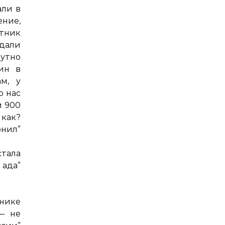
али в
ение,
тник
ждали
путно
дин в
м, у
о нас
м 900
 как?
нил”
стала
а”
нике
— не