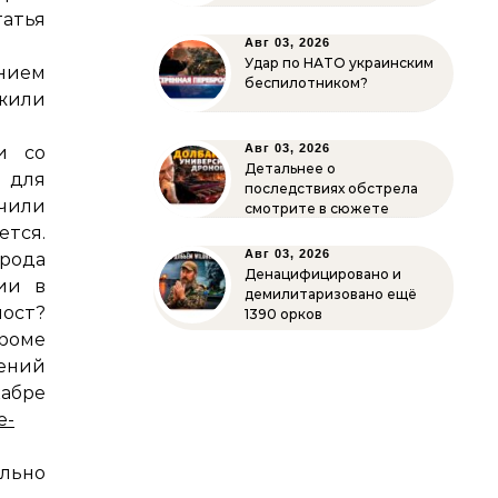
тья
Авг 03, 2026
Удар по НАТО украинским
нием
беспилотником?
жили
Авг 03, 2026
и со
Детальнее о
 для
последствиях обстрела
чили
смотрите в сюжете
тся.
Авг 03, 2026
рода
Денацифицировано и
ии в
демилитаризовано ещё
ост?
1390 орков
оме
чений
бре
e-
льно