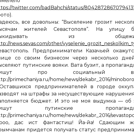
бмелело
ttps://twitter.com/badBahchi/status/804287286707941
фото).
адеюсь, все довольны: “Выселение грозит неско
ысячам жителей Севастополя”. На улицу б
выкидывать из общежит
ttp://news.sevas.com/other/vyselenie_grozit_neskolkim
евастополь. Предприниматели Казачьей окажутс
лице со своим бизнесом через несколько дней
ыселяют путинские вояки. Вата бузит, а пропаган
пишут про социальный вз
ttp://primechaniya.ru/home/news/dekabr_2016/minoboro
 Оставшихся предпринимателей в городе оккуп
азводят на штрафы за несуществующие нарушения
аполняется бюджет. И это не моя выдумка — об
пишут путинские пропаганди
ttp://primechaniya.ru/home/news/dekabr_2016/sevastop
ооо, дас ист фантастиш! Йа-йа! Сдающим ж
рымчанам придется получать статус предприним