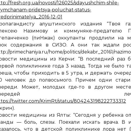
tp://fresh.org.ua/novosti/126025/sdayushchim-shile-
rymchanam-pridetsya-poluchat-status-
redprinimatelya_2016-12-01
ропагандисту алуштинского издания “Твоя газ
лексею Назимову и коммуняке-предателю П
тепанченко (пиНжак) оккупанты продлили на м
рок содержания в СИЗО. А они так ждали рос
ttp://primechaniya.ru/home/politics/dekabr_20161/nazi
овости медицины из Керчи: “В последний раз б
ервой поликлинике года 3 назад. Тогда не было т
реша, чтобы приходить в 5 утра, и держать очере
0 человек до полвосьмого. Причем одни стари
череди. Может, молодых где-то в другом месте
очередей лечат
ttps://twitter.com/KrimRt/status/804243198222733312
скрин).
овости медицины из Ялты: “Сегодня у ребенка о
ланды — боль, слезы. Поехали искать врача. В 
казалось, что в детской поликлинике лора нет 