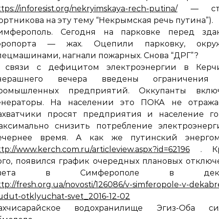
tps://inforesist.org/nekryimskaya-rech-putina/
— ста
ортникова на эту тему “Некрымская речь путина”).
имферополь. Сегодня на парковке перед зда
эропорта — жах. Оцепили парковку, окру
пецмашинами, нагнали пожарных. Снова “ДРГ”?
 связи с дефицитом электроэнергии в Керч
черашнего вечера введены ограничения
ромышленных предприятий. Оккупанты вклю
енераторы. На населении это ПОКА не отражае
ахватчики просят предприятия и население го
аксимально снизить потребление электроэнерг
ечернее время. А как же путинский энергом
ttp://www.kerch.com.ru/articleview.aspx?id=62196
. Кр
ого, появился график очередных плановых отклю
света в Симферополе в дека
ttp://fresh.org.ua/novosti/126086/v-simferopole-v-dekabr
udut-otklyuchat-svet_2016-12-02
ахчисарайское водохранилище Эгиз-Оба си