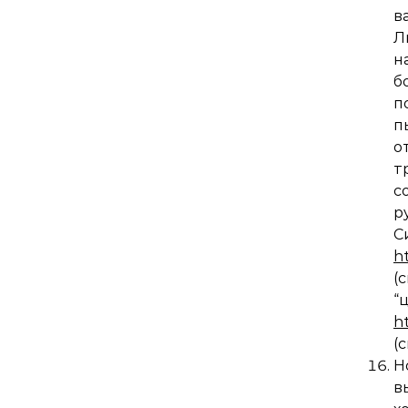
в
Л
н
б
п
п
о
т
с
р
С
h
(
h
(
Н
в