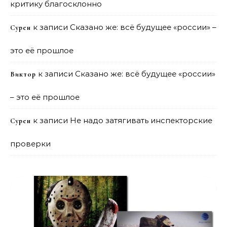
критику благосклонно
к записи
Сказано же: всё будущее «россии» –
Сурен
это её прошлое
к записи
Сказано же: всё будущее «россии»
Виктор
– это её прошлое
к записи
Не надо затягивать инспекторские
Сурен
проверки