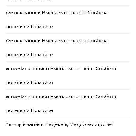
к записи
Вменяемые члены Совбеза
Сурен
попеняли Помойке
к записи
Вменяемые члены Совбеза
Сурен
попеняли Помойке
к записи
Вменяемые члены Совбеза
mitasmies
попеняли Помойке
к записи
Вменяемые члены Совбеза
mitasmies
попеняли Помойке
к записи
Надеюсь, Мадяр воспримет
Виктор