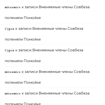
к записи
Вменяемые члены Совбеза
mitasmies
попеняли Помойке
к записи
Вменяемые члены Совбеза
Сурен
попеняли Помойке
к записи
Вменяемые члены Совбеза
Сурен
попеняли Помойке
к записи
Вменяемые члены Совбеза
mitasmies
попеняли Помойке
к записи
Вменяемые члены Совбеза
mitasmies
попеняли Помойке