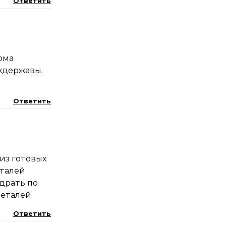
Ответить
ома
хдержавы.
Ответить
 из готовых
еталей
драть по
деталей
Ответить