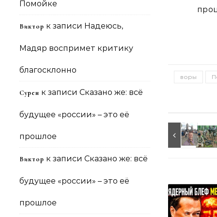
Помойке
проц
к записи
Надеюсь,
Виктор
Мадяр воспримет критику
благосклонно
воры
П
к записи
Сказано же: всё
Сурен
будущее «россии» – это её
прошлое
к записи
Сказано же: всё
Виктор
будущее «россии» – это её
прошлое