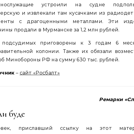
ннослужащие устроили на судне подпол
ерскую и извлекали там кусачками из радиоде
менты с драгоценными металлами. Эти изд
ины продали в Мурманске за 1,2 млн рублей.
 подсудимых приговорены к 3 годам 6 мес
равительной колонии. Также их обязали возмес
б Минобороны РФ на сумму 630 тыс. рублей.
очник
–
сайт «Росбалт»
Ремарки «Сл
ли буде
овек, приславший ссылку на этот матер