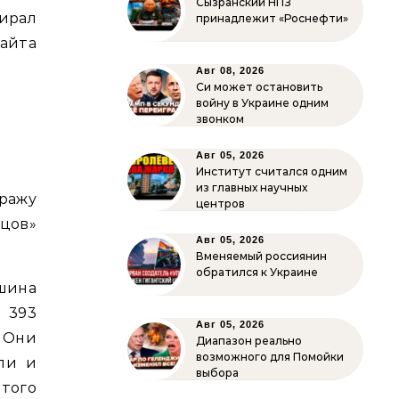
Сызранский НПЗ
мирал
принадлежит «Роснефти»
айта
Авг 08, 2026
Си может остановить
войну в Украине одним
е
звонком
о
Авг 05, 2026
Институт считался одним
из главных научных
ражу
центров
цов»
Авг 05, 2026
Вменяемый россиянин
обратился к Украине
ршина
 393
Авг 05, 2026
 Они
Диапазон реально
возможного для Помойки
ли и
выбора
того