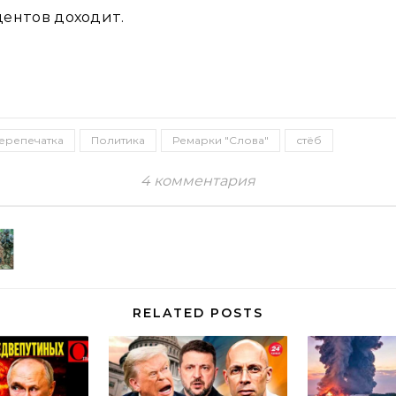
ентов доходит.
ерепечатка
Политика
Ремарки "Слова"
стёб
4 комментария
RELATED POSTS