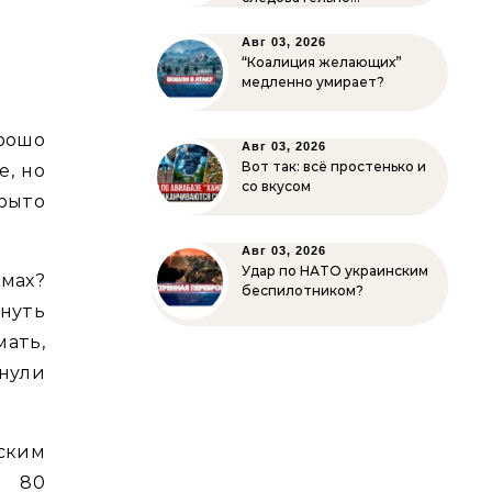
Авг 03, 2026
“Коалиция желающих”
медленно умирает?
орошо
Авг 03, 2026
Вот так: всё простенько и
е, но
со вкусом
рыто
Авг 03, 2026
Удар по НАТО украинским
ммах?
беспилотником?
нуть
мать,
гнули
ским
о 80