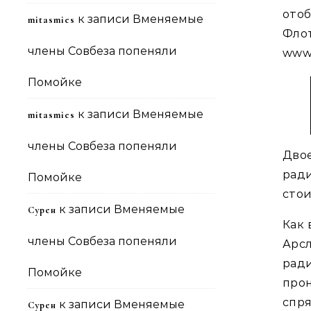
отоб
к записи
Вменяемые
mitasmies
Фло
члены Совбеза попеняли
www.
Помойке
к записи
Вменяемые
mitasmies
члены Совбеза попеняли
Дво
рад
Помойке
стои
к записи
Вменяемые
Сурен
Как 
члены Совбеза попеняли
Арс
рад
Помойке
про
спр
к записи
Вменяемые
Сурен