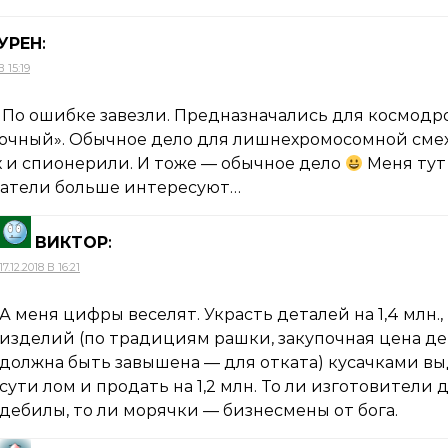
УРЕН
:
В 15:19
! По ошибке завезли. Предназначались для космодр
очный». Обычное дело для лишнехромосомной сме
х и спионерили. И тоже — обычное дело
Меня тут
атели больше интересуют…
ВИКТОР
:
17.12.2018 В 16:21
А меня цифры веселят. Украсть деталей на 1,4 млн.,
изделий (по традициям рашки, закупочная цена д
должна быть завышена — для отката) кусачками вы
сути лом и продать на 1,2 млн. То ли изготовители 
дебилы, то ли морячки — бизнесмены от бога.