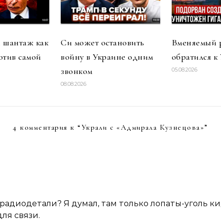
 шантаж как
Си может остановить
Вменяемый 
отив самой
войну в Украине одним
обратился к
звонком
05.08.2026
08.08.2026
4 комментария к “
Украли с «Адмирала Кузнецова»
”
 радиодетали? Я думал, там только лопаты-уголь к
ля связи.