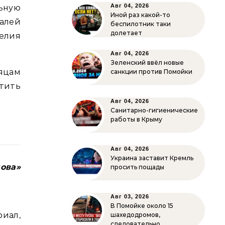
Авг 04, 2026
ьную
Иной раз какой-то
талей
беспилотник таки
долетает
елия
Авг 04, 2026
Зеленский ввёл новые
яцам
санкции против Помойки
тить
Авг 04, 2026
Санитарно-гигиенические
работы в Крыму
Авг 04, 2026
Украина заставит Кремль
ова»
просить пощады
Авг 03, 2026
В Помойке около 15
иал,
шахедодромов,
следовательно…