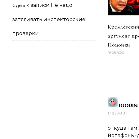
к записи
Не надо
Сурен
затягивать инспекторские
Кремлёвский
проверки
аргумент пр
Помойки
08.08.2026
IGORIS
:
17.12.2018 В 11:11
откуда там
йотафоны-д