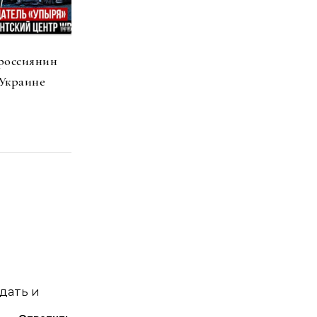
россиянин
 Украине
идать и