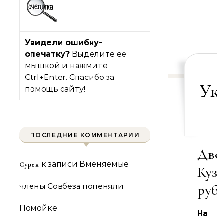
Увидели ошибку-
опечатку?
Выделите ее
мышкой и нажмите
Ctrl+Enter. Спасибо за
У
помощь сайту!
ПОСЛЕДНИЕ КОММЕНТАРИИ
Дв
к записи
Вменяемые
Сурен
Куз
ру
члены Совбеза попеняли
Помойке
На 