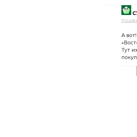
С
17.12.2018 
А вот
«Вост
Тут и
покуп