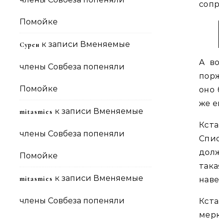
сопр
Помойке
к записи
Вменяемые
Сурен
А во
члены Совбеза попеняли
порж
Помойке
оно
же е
к записи
Вменяемые
mitasmies
Кста
члены Совбеза попеняли
Спи
долж
Помойке
така
к записи
Вменяемые
mitasmies
наве
члены Совбеза попеняли
Кст
мер