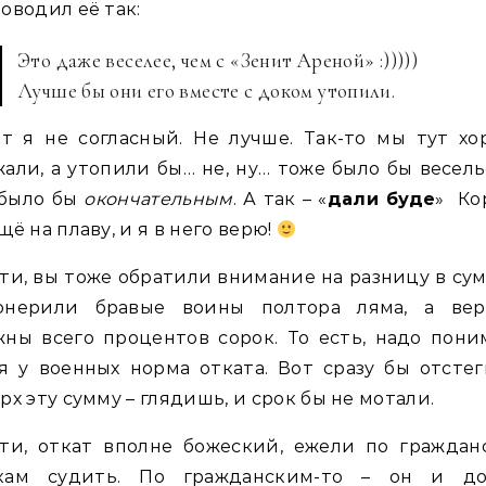
оводил её так:
Это даже веселее, чем с «Зенит Ареной» :)))))
Лучше бы они его вместе с доком утопили.
т я не согласный. Не лучше. Так-то мы тут х
али, а утопили бы… не, ну… тоже было бы весель
 было бы
окончательным
. А так – «
дали буде
» Ко
щё на плаву, и я в него верю!
ти, вы тоже обратили внимание на разницу в су
онерили бравые воины полтора ляма, а вер
ны всего процентов сорок. То есть, надо пони
я у военных норма отката. Вот сразу бы отсте
рх эту сумму – глядишь, и срок бы не мотали.
ати, откат вполне божеский, ежели по граждан
кам судить. По гражданским-то – он и д