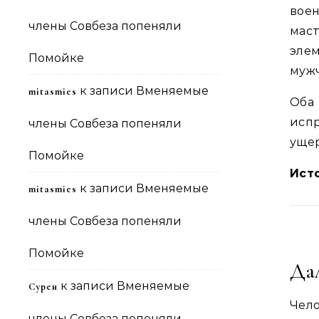
вое
члены Совбеза попеняли
маст
эле
Помойке
мужч
к записи
Вменяемые
mitasmies
Оба
исп
члены Совбеза попеняли
ущер
Помойке
Ист
к записи
Вменяемые
mitasmies
члены Совбеза попеняли
Помойке
Да
к записи
Вменяемые
Сурен
Чел
члены Совбеза попеняли