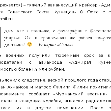
ражается) – тяжёлый авианесущий крейсер «Ад
та Советского Союза Кузнецов» © Фото с с
mil.ru
Дым, как я понимаю, с фотографии в Фотошоп
убирали. Ох, и кропотливая же работа кому-т
досталась!
—
Ремарки «Слова»
е военных получили тюремный срок за к
иодеталей с авианосца «Адмирал Кузне
мостью более 1,4 млн рублей.
выяснило следствие, весной прошлого года ста
лан Ахмайсов и матрос Филипп Филин похитили
иоэлемента, сообщает «Мурманский вестник».
никли в кладовую корабля, вынесли радиодета
ятали их в другом помещении. После э