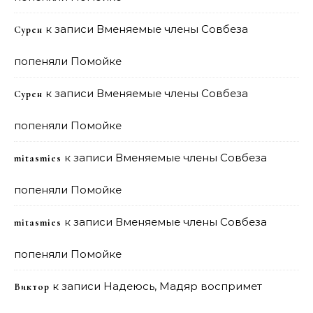
к записи
Вменяемые члены Совбеза
Сурен
попеняли Помойке
к записи
Вменяемые члены Совбеза
Сурен
попеняли Помойке
к записи
Вменяемые члены Совбеза
mitasmies
попеняли Помойке
к записи
Вменяемые члены Совбеза
mitasmies
попеняли Помойке
к записи
Надеюсь, Мадяр воспримет
Виктор