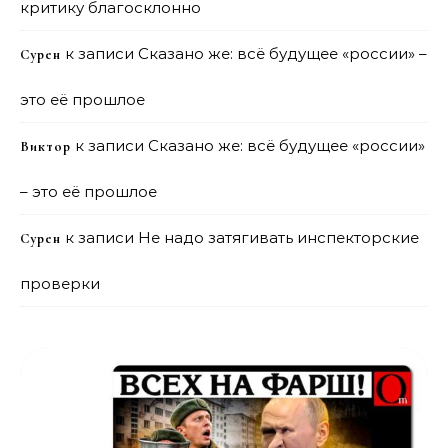
критику благосклонно
к записи
Сказано же: всё будущее «россии» –
Сурен
это её прошлое
к записи
Сказано же: всё будущее «россии»
Виктор
– это её прошлое
к записи
Не надо затягивать инспекторские
Сурен
проверки