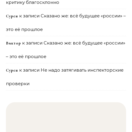
критику благосклонно
к записи
Сказано же: всё будущее «россии» –
Сурен
это её прошлое
к записи
Сказано же: всё будущее «россии»
Виктор
– это её прошлое
к записи
Не надо затягивать инспекторские
Сурен
проверки