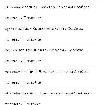
к записи
Вменяемые члены Совбеза
mitasmies
попеняли Помойке
к записи
Вменяемые члены Совбеза
Сурен
попеняли Помойке
к записи
Вменяемые члены Совбеза
Сурен
попеняли Помойке
к записи
Вменяемые члены Совбеза
mitasmies
попеняли Помойке
к записи
Вменяемые члены Совбеза
mitasmies
попеняли Помойке