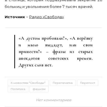
больниц и увольнения более 7 тысяч врачей.
Источник
–
Радио «Свобода»
«А дустом пробовали?», «А верёвку
и мыло выдадут, или свои
принести?» – фразы из старых
анекдотов советских времен.
Других слов нет.
К новостям "Свободы"
Перепечатка
Перепост
Политика
фашизм
Нет комментариев