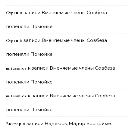
к записи
Вменяемые члены Совбеза
Сурен
попеняли Помойке
к записи
Вменяемые члены Совбеза
Сурен
попеняли Помойке
к записи
Вменяемые члены Совбеза
mitasmies
попеняли Помойке
к записи
Вменяемые члены Совбеза
mitasmies
попеняли Помойке
к записи
Надеюсь, Мадяр воспримет
Виктор