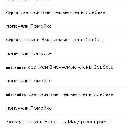
к записи
Вменяемые члены Совбеза
Сурен
попеняли Помойке
к записи
Вменяемые члены Совбеза
Сурен
попеняли Помойке
к записи
Вменяемые члены Совбеза
mitasmies
попеняли Помойке
к записи
Вменяемые члены Совбеза
mitasmies
попеняли Помойке
к записи
Надеюсь, Мадяр воспримет
Виктор