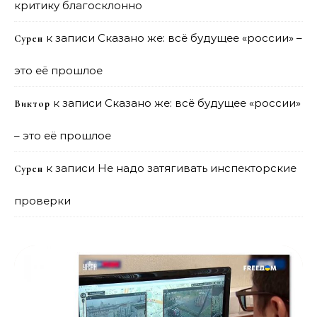
критику благосклонно
к записи
Сказано же: всё будущее «россии» –
Сурен
это её прошлое
к записи
Сказано же: всё будущее «россии»
Виктор
– это её прошлое
к записи
Не надо затягивать инспекторские
Сурен
проверки