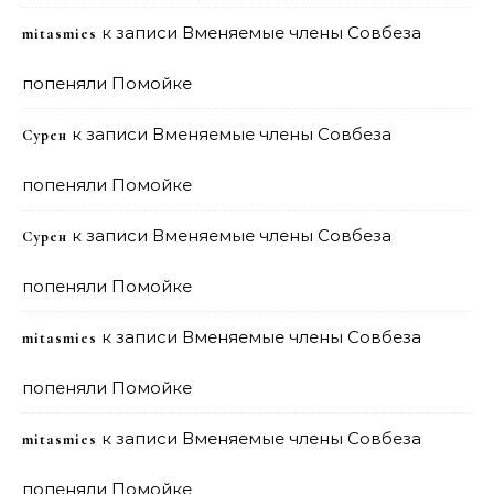
к записи
Вменяемые члены Совбеза
mitasmies
попеняли Помойке
к записи
Вменяемые члены Совбеза
Сурен
попеняли Помойке
к записи
Вменяемые члены Совбеза
Сурен
попеняли Помойке
к записи
Вменяемые члены Совбеза
mitasmies
попеняли Помойке
к записи
Вменяемые члены Совбеза
mitasmies
попеняли Помойке