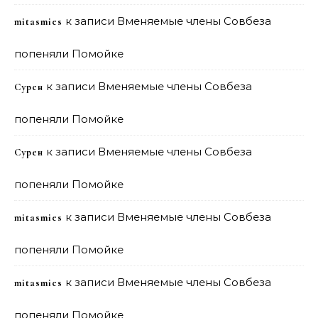
к записи
Вменяемые члены Совбеза
mitasmies
попеняли Помойке
к записи
Вменяемые члены Совбеза
Сурен
попеняли Помойке
к записи
Вменяемые члены Совбеза
Сурен
попеняли Помойке
к записи
Вменяемые члены Совбеза
mitasmies
попеняли Помойке
к записи
Вменяемые члены Совбеза
mitasmies
попеняли Помойке