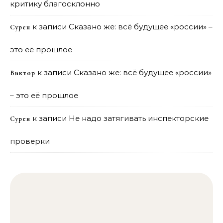
критику благосклонно
к записи
Сказано же: всё будущее «россии» –
Сурен
это её прошлое
к записи
Сказано же: всё будущее «россии»
Виктор
– это её прошлое
к записи
Не надо затягивать инспекторские
Сурен
проверки