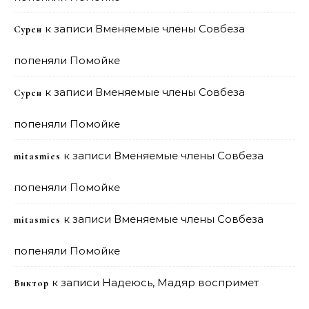
к записи
Вменяемые члены Совбеза
Сурен
попеняли Помойке
к записи
Вменяемые члены Совбеза
Сурен
попеняли Помойке
к записи
Вменяемые члены Совбеза
mitasmies
попеняли Помойке
к записи
Вменяемые члены Совбеза
mitasmies
попеняли Помойке
к записи
Надеюсь, Мадяр воспримет
Виктор