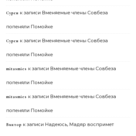
к записи
Вменяемые члены Совбеза
Сурен
попеняли Помойке
к записи
Вменяемые члены Совбеза
Сурен
попеняли Помойке
к записи
Вменяемые члены Совбеза
mitasmies
попеняли Помойке
к записи
Вменяемые члены Совбеза
mitasmies
попеняли Помойке
к записи
Надеюсь, Мадяр воспримет
Виктор