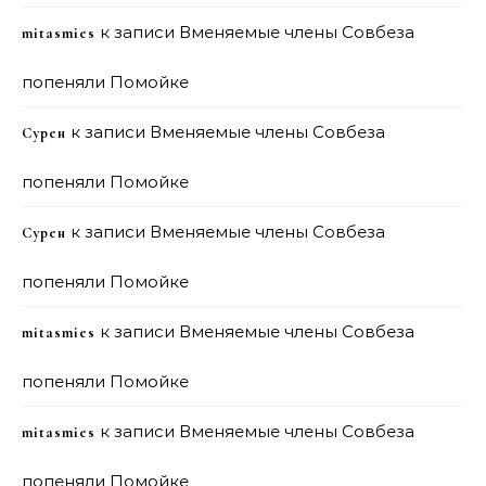
к записи
Вменяемые члены Совбеза
mitasmies
попеняли Помойке
к записи
Вменяемые члены Совбеза
Сурен
попеняли Помойке
к записи
Вменяемые члены Совбеза
Сурен
попеняли Помойке
к записи
Вменяемые члены Совбеза
mitasmies
попеняли Помойке
к записи
Вменяемые члены Совбеза
mitasmies
попеняли Помойке