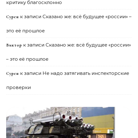
критику благосклонно
к записи
Сказано же: всё будущее «россии» –
Сурен
это её прошлое
к записи
Сказано же: всё будущее «россии»
Виктор
– это её прошлое
к записи
Не надо затягивать инспекторские
Сурен
проверки