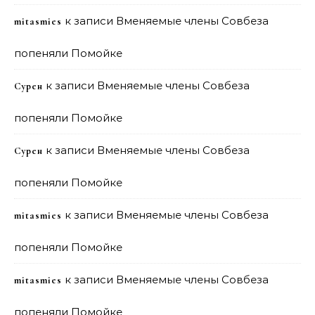
к записи
Вменяемые члены Совбеза
mitasmies
попеняли Помойке
к записи
Вменяемые члены Совбеза
Сурен
попеняли Помойке
к записи
Вменяемые члены Совбеза
Сурен
попеняли Помойке
к записи
Вменяемые члены Совбеза
mitasmies
попеняли Помойке
к записи
Вменяемые члены Совбеза
mitasmies
попеняли Помойке