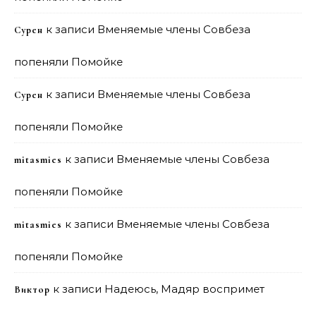
к записи
Вменяемые члены Совбеза
Сурен
попеняли Помойке
к записи
Вменяемые члены Совбеза
Сурен
попеняли Помойке
к записи
Вменяемые члены Совбеза
mitasmies
попеняли Помойке
к записи
Вменяемые члены Совбеза
mitasmies
попеняли Помойке
к записи
Надеюсь, Мадяр воспримет
Виктор