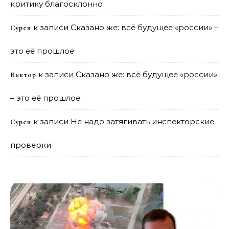
критику благосклонно
к записи
Сказано же: всё будущее «россии» –
Сурен
это её прошлое
к записи
Сказано же: всё будущее «россии»
Виктор
– это её прошлое
к записи
Не надо затягивать инспекторские
Сурен
проверки