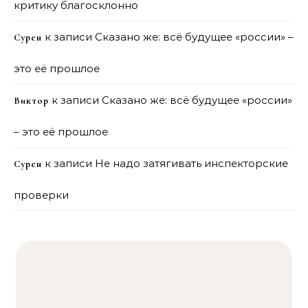
критику благосклонно
к записи
Сказано же: всё будущее «россии» –
Сурен
это её прошлое
к записи
Сказано же: всё будущее «россии»
Виктор
– это её прошлое
к записи
Не надо затягивать инспекторские
Сурен
проверки