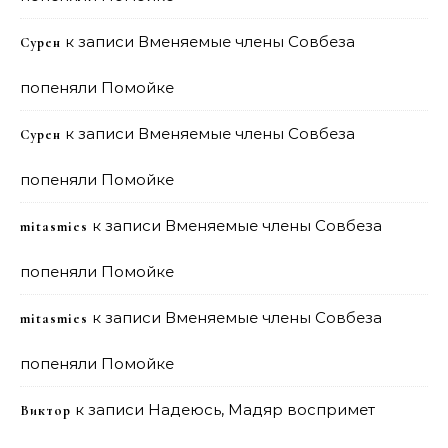
к записи
Вменяемые члены Совбеза
Сурен
попеняли Помойке
к записи
Вменяемые члены Совбеза
Сурен
попеняли Помойке
к записи
Вменяемые члены Совбеза
mitasmies
попеняли Помойке
к записи
Вменяемые члены Совбеза
mitasmies
попеняли Помойке
к записи
Надеюсь, Мадяр воспримет
Виктор