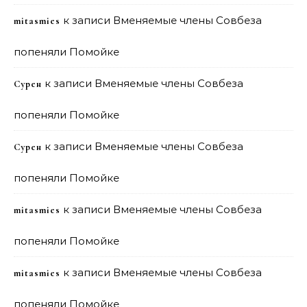
к записи
Вменяемые члены Совбеза
mitasmies
попеняли Помойке
к записи
Вменяемые члены Совбеза
Сурен
попеняли Помойке
к записи
Вменяемые члены Совбеза
Сурен
попеняли Помойке
к записи
Вменяемые члены Совбеза
mitasmies
попеняли Помойке
к записи
Вменяемые члены Совбеза
mitasmies
попеняли Помойке