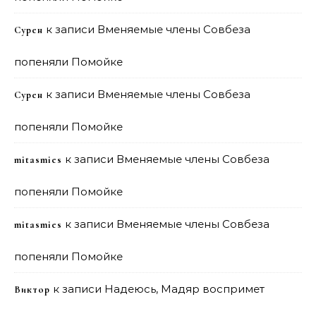
к записи
Вменяемые члены Совбеза
Сурен
попеняли Помойке
к записи
Вменяемые члены Совбеза
Сурен
попеняли Помойке
к записи
Вменяемые члены Совбеза
mitasmies
попеняли Помойке
к записи
Вменяемые члены Совбеза
mitasmies
попеняли Помойке
к записи
Надеюсь, Мадяр воспримет
Виктор