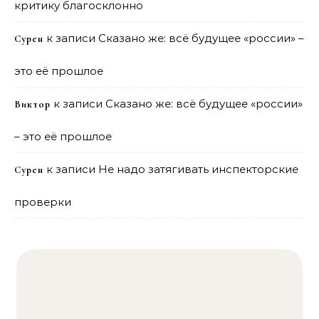
критику благосклонно
к записи
Сказано же: всё будущее «россии» –
Сурен
это её прошлое
к записи
Сказано же: всё будущее «россии»
Виктор
– это её прошлое
к записи
Не надо затягивать инспекторские
Сурен
проверки