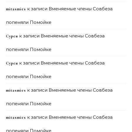
к записи
Вменяемые члены Совбеза
mitasmies
попеняли Помойке
к записи
Вменяемые члены Совбеза
Сурен
попеняли Помойке
к записи
Вменяемые члены Совбеза
Сурен
попеняли Помойке
к записи
Вменяемые члены Совбеза
mitasmies
попеняли Помойке
к записи
Вменяемые члены Совбеза
mitasmies
попеняли Помойке