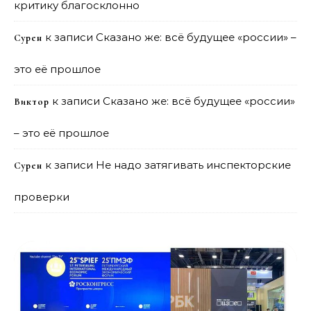
критику благосклонно
к записи
Сказано же: всё будущее «россии» –
Сурен
это её прошлое
к записи
Сказано же: всё будущее «россии»
Виктор
– это её прошлое
к записи
Не надо затягивать инспекторские
Сурен
проверки