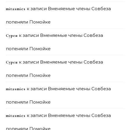
к записи
Вменяемые члены Совбеза
mitasmies
попеняли Помойке
к записи
Вменяемые члены Совбеза
Сурен
попеняли Помойке
к записи
Вменяемые члены Совбеза
Сурен
попеняли Помойке
к записи
Вменяемые члены Совбеза
mitasmies
попеняли Помойке
к записи
Вменяемые члены Совбеза
mitasmies
попеняли Помойке