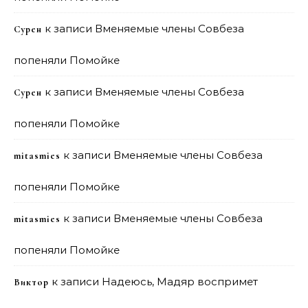
к записи
Вменяемые члены Совбеза
Сурен
попеняли Помойке
к записи
Вменяемые члены Совбеза
Сурен
попеняли Помойке
к записи
Вменяемые члены Совбеза
mitasmies
попеняли Помойке
к записи
Вменяемые члены Совбеза
mitasmies
попеняли Помойке
к записи
Надеюсь, Мадяр воспримет
Виктор