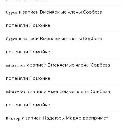
к записи
Вменяемые члены Совбеза
Сурен
попеняли Помойке
к записи
Вменяемые члены Совбеза
Сурен
попеняли Помойке
к записи
Вменяемые члены Совбеза
mitasmies
попеняли Помойке
к записи
Вменяемые члены Совбеза
mitasmies
попеняли Помойке
к записи
Надеюсь, Мадяр воспримет
Виктор