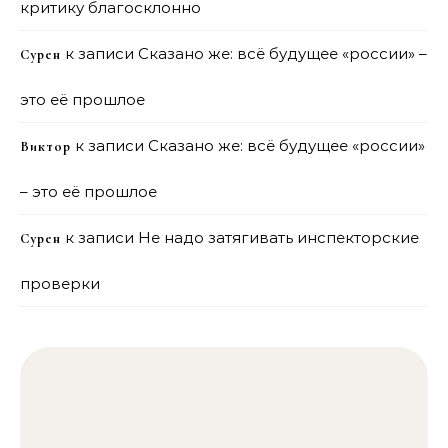
критику благосклонно
к записи
Сказано же: всё будущее «россии» –
Сурен
это её прошлое
к записи
Сказано же: всё будущее «россии»
Виктор
– это её прошлое
к записи
Не надо затягивать инспекторские
Сурен
проверки