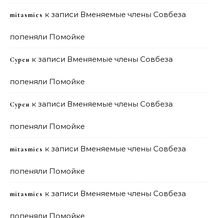
к записи
Вменяемые члены Совбеза
mitasmies
попеняли Помойке
к записи
Вменяемые члены Совбеза
Сурен
попеняли Помойке
к записи
Вменяемые члены Совбеза
Сурен
попеняли Помойке
к записи
Вменяемые члены Совбеза
mitasmies
попеняли Помойке
к записи
Вменяемые члены Совбеза
mitasmies
попеняли Помойке