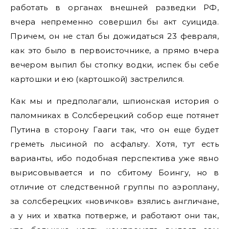
работать в органах внешней разведки РФ,
вчера непременно совершил бы акт суицида.
Причем, он не стал бы дожидаться 23 февраля,
как это было в первоисточнике, а прямо вчера
вечером выпил бы стопку водки, испек бы себе
картошки и ею (картошкой) застрелился.
Как мы и предполагали, шпионская история о
паломниках в Солсберецкий собор еще потянет
Путина в сторону Гааги так, что он еще будет
греметь лысиной по асфальту. Хотя, тут есть
варианты, ибо подобная перспектива уже явно
вырисовывается и по сбитому Боингу, но в
отличие от следственной группы по аэроплану,
за солсберецких «новичков» взялись англичане,
а у них и хватка потверже, и работают они так,