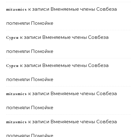
к записи
Вменяемые члены Совбеза
mitasmies
попеняли Помойке
к записи
Вменяемые члены Совбеза
Сурен
попеняли Помойке
к записи
Вменяемые члены Совбеза
Сурен
попеняли Помойке
к записи
Вменяемые члены Совбеза
mitasmies
попеняли Помойке
к записи
Вменяемые члены Совбеза
mitasmies
попеняли Помойке