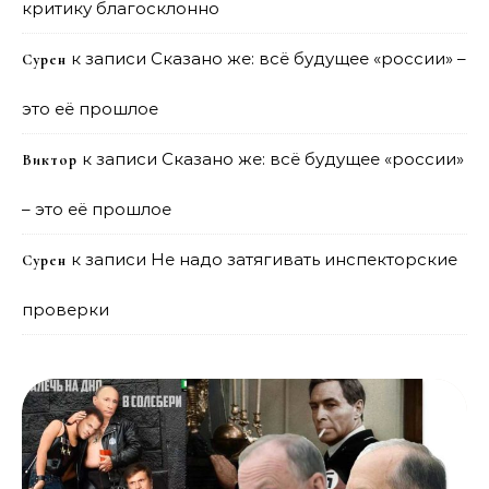
критику благосклонно
к записи
Сказано же: всё будущее «россии» –
Сурен
это её прошлое
к записи
Сказано же: всё будущее «россии»
Виктор
– это её прошлое
к записи
Не надо затягивать инспекторские
Сурен
проверки