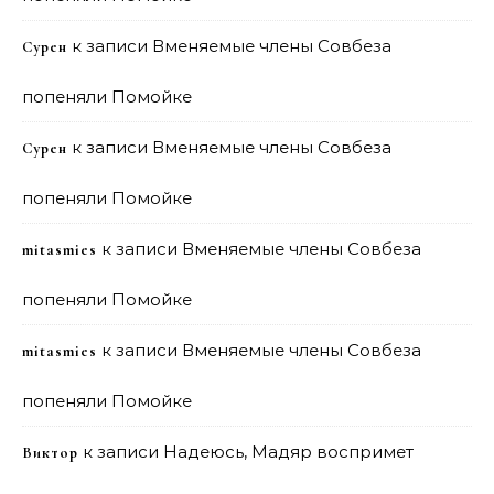
к записи
Вменяемые члены Совбеза
Сурен
попеняли Помойке
к записи
Вменяемые члены Совбеза
Сурен
попеняли Помойке
к записи
Вменяемые члены Совбеза
mitasmies
попеняли Помойке
к записи
Вменяемые члены Совбеза
mitasmies
попеняли Помойке
к записи
Надеюсь, Мадяр воспримет
Виктор