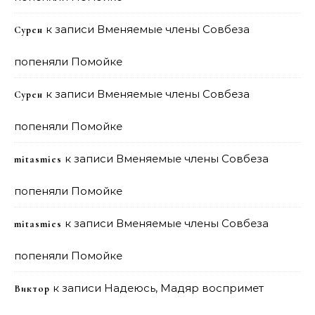
к записи
Вменяемые члены Совбеза
Сурен
попеняли Помойке
к записи
Вменяемые члены Совбеза
Сурен
попеняли Помойке
к записи
Вменяемые члены Совбеза
mitasmies
попеняли Помойке
к записи
Вменяемые члены Совбеза
mitasmies
попеняли Помойке
к записи
Надеюсь, Мадяр воспримет
Виктор