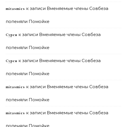
к записи
Вменяемые члены Совбеза
mitasmies
попеняли Помойке
к записи
Вменяемые члены Совбеза
Сурен
попеняли Помойке
к записи
Вменяемые члены Совбеза
Сурен
попеняли Помойке
к записи
Вменяемые члены Совбеза
mitasmies
попеняли Помойке
к записи
Вменяемые члены Совбеза
mitasmies
попеняли Помойке