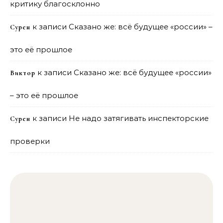
критику благосклонно
к записи
Сказано же: всё будущее «россии» –
Сурен
это её прошлое
к записи
Сказано же: всё будущее «россии»
Виктор
– это её прошлое
к записи
Не надо затягивать инспекторские
Сурен
проверки