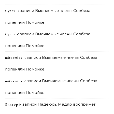
к записи
Вменяемые члены Совбеза
Сурен
попеняли Помойке
к записи
Вменяемые члены Совбеза
Сурен
попеняли Помойке
к записи
Вменяемые члены Совбеза
mitasmies
попеняли Помойке
к записи
Вменяемые члены Совбеза
mitasmies
попеняли Помойке
к записи
Надеюсь, Мадяр воспримет
Виктор