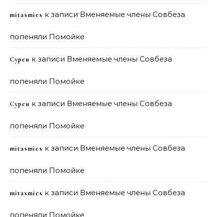
к записи
Вменяемые члены Совбеза
mitasmies
попеняли Помойке
к записи
Вменяемые члены Совбеза
Сурен
попеняли Помойке
к записи
Вменяемые члены Совбеза
Сурен
попеняли Помойке
к записи
Вменяемые члены Совбеза
mitasmies
попеняли Помойке
к записи
Вменяемые члены Совбеза
mitasmies
попеняли Помойке