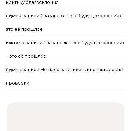
критику благосклонно
к записи
Сказано же: всё будущее «россии» –
Сурен
это её прошлое
к записи
Сказано же: всё будущее «россии»
Виктор
– это её прошлое
к записи
Не надо затягивать инспекторские
Сурен
проверки