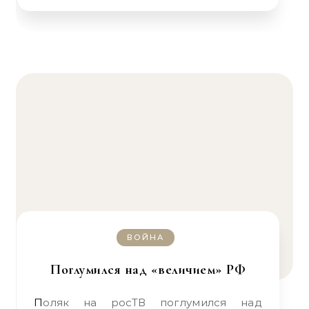
ВОЙНА
Поглумился над «величием» РФ
Поляк на росТВ поглумился над