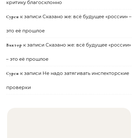
критику благосклонно
к записи
Сказано же: всё будущее «россии» –
Сурен
это её прошлое
к записи
Сказано же: всё будущее «россии»
Виктор
– это её прошлое
к записи
Не надо затягивать инспекторские
Сурен
проверки