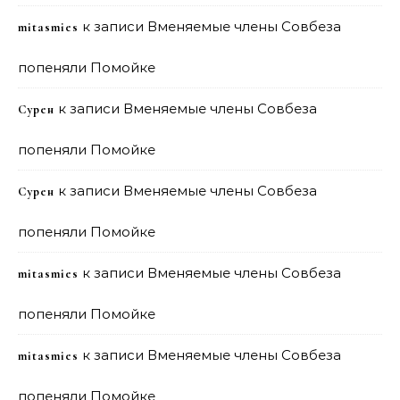
к записи
Вменяемые члены Совбеза
mitasmies
попеняли Помойке
к записи
Вменяемые члены Совбеза
Сурен
попеняли Помойке
к записи
Вменяемые члены Совбеза
Сурен
попеняли Помойке
к записи
Вменяемые члены Совбеза
mitasmies
попеняли Помойке
к записи
Вменяемые члены Совбеза
mitasmies
попеняли Помойке