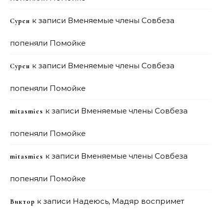
к записи
Вменяемые члены Совбеза
Сурен
попеняли Помойке
к записи
Вменяемые члены Совбеза
Сурен
попеняли Помойке
к записи
Вменяемые члены Совбеза
mitasmies
попеняли Помойке
к записи
Вменяемые члены Совбеза
mitasmies
попеняли Помойке
к записи
Надеюсь, Мадяр воспримет
Виктор