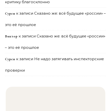
критику благосклонно
к записи
Сказано же: всё будущее «россии» –
Сурен
это её прошлое
к записи
Сказано же: всё будущее «россии»
Виктор
– это её прошлое
к записи
Не надо затягивать инспекторские
Сурен
проверки