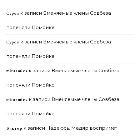
к записи
Вменяемые члены Совбеза
Сурен
попеняли Помойке
к записи
Вменяемые члены Совбеза
Сурен
попеняли Помойке
к записи
Вменяемые члены Совбеза
mitasmies
попеняли Помойке
к записи
Вменяемые члены Совбеза
mitasmies
попеняли Помойке
к записи
Надеюсь, Мадяр воспримет
Виктор