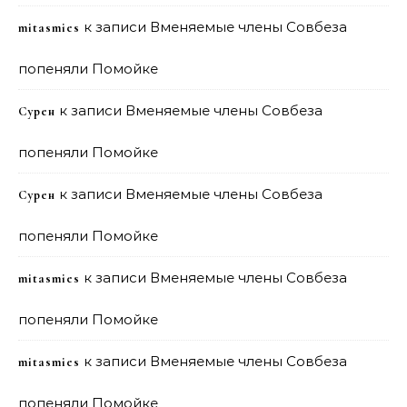
к записи
Вменяемые члены Совбеза
mitasmies
попеняли Помойке
к записи
Вменяемые члены Совбеза
Сурен
попеняли Помойке
к записи
Вменяемые члены Совбеза
Сурен
попеняли Помойке
к записи
Вменяемые члены Совбеза
mitasmies
попеняли Помойке
к записи
Вменяемые члены Совбеза
mitasmies
попеняли Помойке