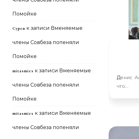
Помойке
к записи
Вменяемые
Сурен
члены Совбеза попеняли
Помойке
к записи
Вменяемые
mitasmies
Денис Андрус Вторник, мощно и интересно. Но начать хочу с того,
члены Совбеза попеняли
что…
Помойке
к записи
Вменяемые
mitasmies
члены Совбеза попеняли