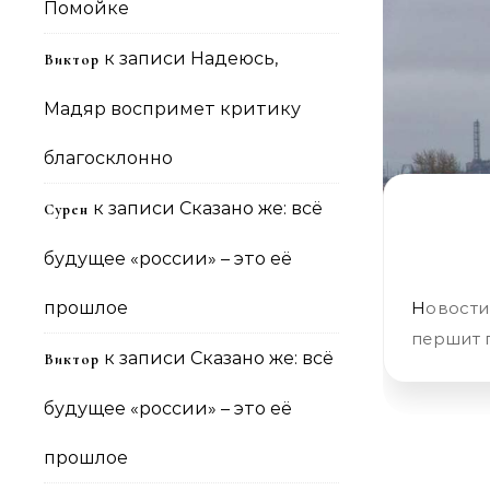
Помойке
к записи
Надеюсь,
Виктор
Мадяр воспримет критику
благосклонно
к записи
Сказано же: всё
Сурен
будущее «россии» – это её
прошлое
Новости Крымнаша. Выпуск #1382 за 29.08.2018 «: глаза текут,
першит 
к записи
Сказано же: всё
Виктор
будущее «россии» – это её
прошлое