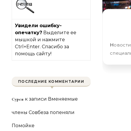
Увидели ошибку-
опечатку?
Выделите ее
мышкой и нажмите
Новости Крымнаша. Выпуск #1383 за 30.08.2018 «Может, нас
Ctrl+Enter. Спасибо за
специаль
помощь сайту!
ПОСЛЕДНИЕ КОММЕНТАРИИ
к записи
Вменяемые
Сурен
члены Совбеза попеняли
Помойке