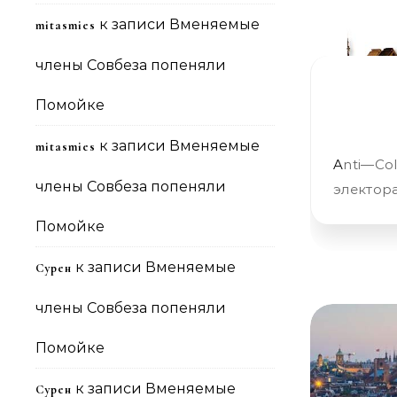
к записи
Вменяемые
mitasmies
члены Совбеза попеняли
Помойке
к записи
Вменяемые
mitasmies
Anti—Colorados Самая страшная байка для запугивания своего
члены Совбеза попеняли
электора
Помойке
к записи
Вменяемые
Сурен
члены Совбеза попеняли
Помойке
к записи
Вменяемые
Сурен