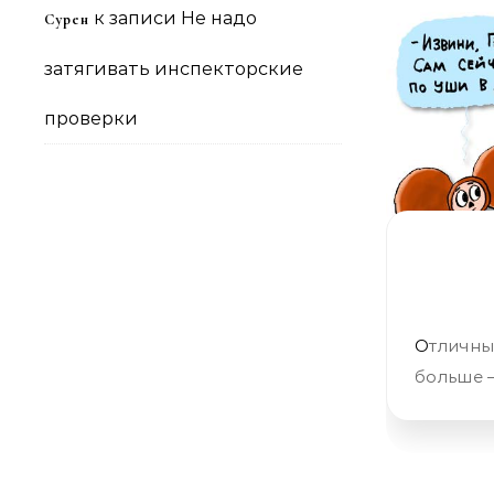
к записи
Не надо
Сурен
затягивать инспекторские
проверки
Отличный бизнес, я бы сказал. И тенденция радует: продаём всё
больше