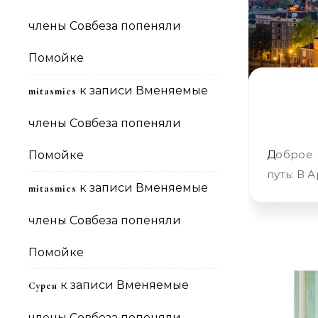
члены Совбеза попеняли
Помойке
к записи
Вменяемые
mitasmies
члены Совбеза попеняли
Доброе утро, друзья. Четверг. Что нужно отметить? В последний
Помойке
путь: В 
к записи
Вменяемые
mitasmies
члены Совбеза попеняли
Помойке
к записи
Вменяемые
Сурен
члены Совбеза попеняли