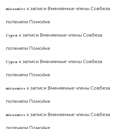
к записи
Вменяемые члены Совбеза
mitasmies
попеняли Помойке
к записи
Вменяемые члены Совбеза
Сурен
попеняли Помойке
к записи
Вменяемые члены Совбеза
Сурен
попеняли Помойке
к записи
Вменяемые члены Совбеза
mitasmies
попеняли Помойке
к записи
Вменяемые члены Совбеза
mitasmies
попеняли Помойке