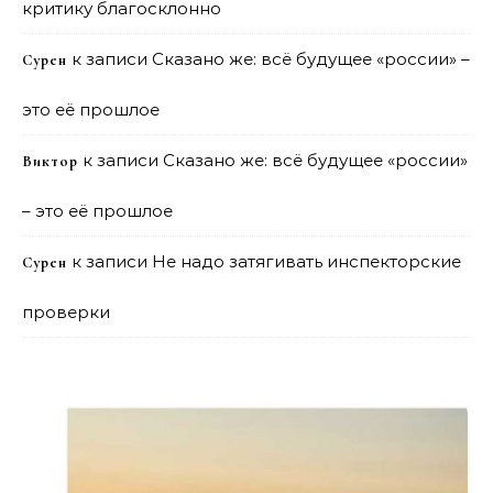
критику благосклонно
к записи
Сказано же: всё будущее «россии» –
Сурен
это её прошлое
к записи
Сказано же: всё будущее «россии»
Виктор
– это её прошлое
к записи
Не надо затягивать инспекторские
Сурен
проверки