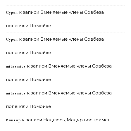
к записи
Вменяемые члены Совбеза
Сурен
попеняли Помойке
к записи
Вменяемые члены Совбеза
Сурен
попеняли Помойке
к записи
Вменяемые члены Совбеза
mitasmies
попеняли Помойке
к записи
Вменяемые члены Совбеза
mitasmies
попеняли Помойке
к записи
Надеюсь, Мадяр воспримет
Виктор