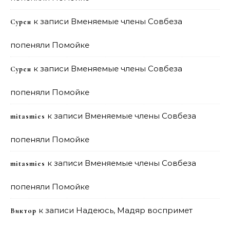
к записи
Вменяемые члены Совбеза
Сурен
попеняли Помойке
к записи
Вменяемые члены Совбеза
Сурен
попеняли Помойке
к записи
Вменяемые члены Совбеза
mitasmies
попеняли Помойке
к записи
Вменяемые члены Совбеза
mitasmies
попеняли Помойке
к записи
Надеюсь, Мадяр воспримет
Виктор