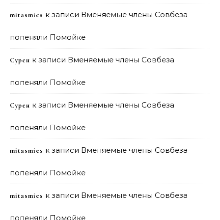
к записи
Вменяемые члены Совбеза
mitasmies
попеняли Помойке
к записи
Вменяемые члены Совбеза
Сурен
попеняли Помойке
к записи
Вменяемые члены Совбеза
Сурен
попеняли Помойке
к записи
Вменяемые члены Совбеза
mitasmies
попеняли Помойке
к записи
Вменяемые члены Совбеза
mitasmies
попеняли Помойке