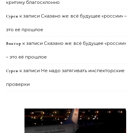
критику благосклонно
к записи
Сказано же: всё будущее «россии» –
Сурен
это её прошлое
к записи
Сказано же: всё будущее «россии»
Виктор
– это её прошлое
к записи
Не надо затягивать инспекторские
Сурен
проверки