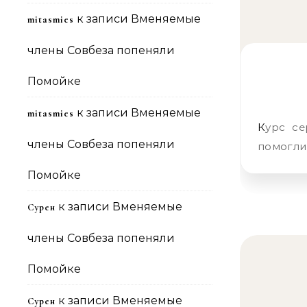
к записи
Вменяемые
mitasmies
члены Совбеза попеняли
Помойке
к записи
Вменяемые
mitasmies
Курс серебра Иуды или почем жизнь предателя Ну, что сынок,
члены Совбеза попеняли
помогли
Помойке
к записи
Вменяемые
Сурен
члены Совбеза попеняли
Помойке
к записи
Вменяемые
Сурен