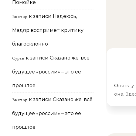
Помойке
к записи
Надеюсь,
Виктор
Мадяр воспримет критику
благосклонно
к записи
Сказано же: всё
Сурен
будущее «россии» – это её
прошлое
Опять у меня к заголовку претензии. Неспособность? Нет. Это не
она. Зде
к записи
Сказано же: всё
Виктор
будущее «россии» – это её
прошлое