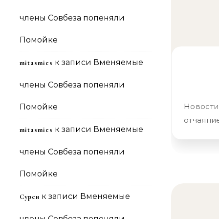
члены Совбеза попеняли
Помойке
к записи
Вменяемые
mitasmies
члены Совбеза попеняли
Новости Крымнаша. Выпуск #1095 за 16.11.2017 «Слёзы, страх и
Помойке
отчаяни
к записи
Вменяемые
mitasmies
члены Совбеза попеняли
Помойке
к записи
Вменяемые
Сурен
члены Совбеза попеняли