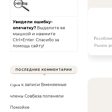
Увидели ошибку-
опечатку?
Выделите ее
мышкой и нажмите
Гособлигации России посыпались на ожиданиях новых санкций
Ctrl+Enter. Спасибо за
Рынок р
помощь сайту!
ПОСЛЕДНИЕ КОММЕНТАРИИ
к записи
Вменяемые
Сурен
члены Совбеза попеняли
Помойке