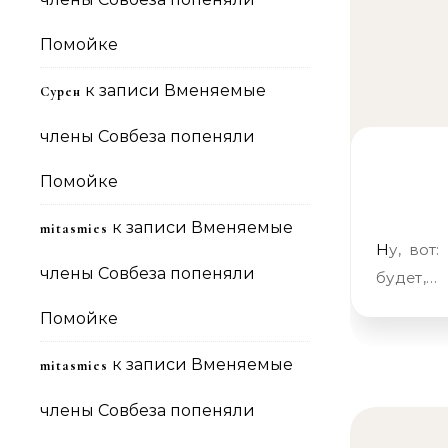
Помойке
к записи
Вменяемые
Сурен
члены Совбеза попеняли
Помойке
к записи
Вменяемые
mitasmies
Ну, вот: не успел я прокукарекать насчёт того, что импичмента не
члены Совбеза попеняли
будет,…
Помойке
к записи
Вменяемые
mitasmies
члены Совбеза попеняли