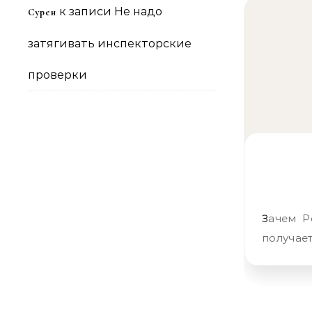
к записи
Не надо
Сурен
затягивать инспекторские
проверки
Зачем Россия трубы во все стороны тягает Если у страны плохо
получае