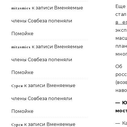
Еще
к записи
Вменяемые
mitasmies
стал
члены Совбеза попеняли
в е
экс
Помойке
мас
пла
к записи
Вменяемые
mitasmies
мног
члены Совбеза попеняли
Об 
Помойке
рос
(воз
к записи
Вменяемые
Сурен
наво
члены Совбеза попеняли
— Ю
мос
Помойке
— Ка
к записи
Вменяемые
Сурен