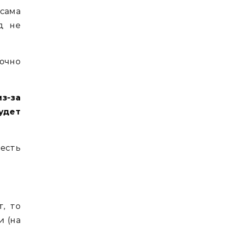
сама
д не
очно
-за
удет
 есть
, то
и (на