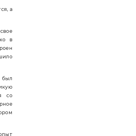
ся, а
 свое
ко в
роен
шило
 был
икую
я со
рное
ором
опыт