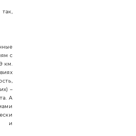
 так,
нные
иям с
9 км.
виях
сть,
их) –
та. А
мами
ески
ки и