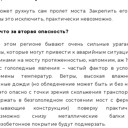
жет рухнуть сам пролет моста. Закрепить его
ы это исключить, практически невозможно.
что за вторая опасность?
 этом регионе бывают очень сильные урага
ы, которые могут привести к аварийным ситуац
нами на мосту протяженностью, напомним, аж 1
с гололедные явления – частый фактор в усло
емены температур. Ветры, высокая влажно
ные дожди (но обледенение может быть и без н
это опасно с точки зрения скольжения транспор
ержать в безгололедном состоянии мост с фер
язывающие конструкции) поверху практич
озможно: снизу металлические бал
зобетонное покрытие будут подмерзать.