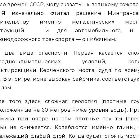
со времен СССР, могу сказать – к великому сожал
 Я изначально считал решение Минтранс
оительству именно металлических мост
струкций — и для автомобильного, и
езнодорожного транспорта — ошибочным.
ь два вида опасности. Первая касается сло
родно-климатических условий, кот
ектировщики Керченского моста, судя по всему
. В этом регионе высокая сейсмика, соответств
ллам.
ме того здесь сложная геология (плотные гру
оложенные на 60 метров ниже уровня воды). П
смика при опоре на эти плотные грунты (тве
ны) не снижается. Колеблются именно глины, 
лежащий слабый слой. Когда будет стоять мост