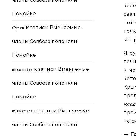
коле
Помойке
сва
пот
к записи
Вменяемые
Сурен
точ
метр
члены Совбеза попеняли
Я ру
Помойке
точн
к записи
Вменяемые
mitasmies
к ч
кот
члены Совбеза попеняли
Крым
про
Помойке
клад
к записи
Вменяемые
mitasmies
прои
не с
члены Совбеза попеняли
— То