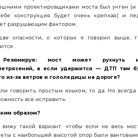
ешними проектировщиками моста был учтен (и 
себе конструкция будет очень крепкая) и ле
нет разрушающим фактором.
две опасности, о которых я говорил выше, т
ются.
Резюмируя: мост может рухнуть из
летрясений, а если удержится — ДТП там б
о из-за ветров и гололедицы на дороге?
ли говорить простым языком, то да. Но всегда
ожность все исправить.
аким образом?
 вижу такой вариант: чтобы если не весь мост
еты с наибольшей высотой опор были вантовым