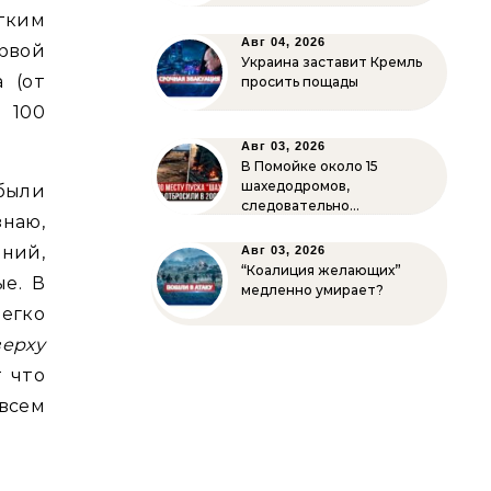
стким
Авг 04, 2026
рвой
Украина заставит Кремль
 (от
просить пощады
 100
Авг 03, 2026
В Помойке около 15
шахедодромов,
 были
следовательно…
знаю,
ний,
Авг 03, 2026
“Коалиция желающих”
е. В
медленно умирает?
легко
верху
т что
овсем