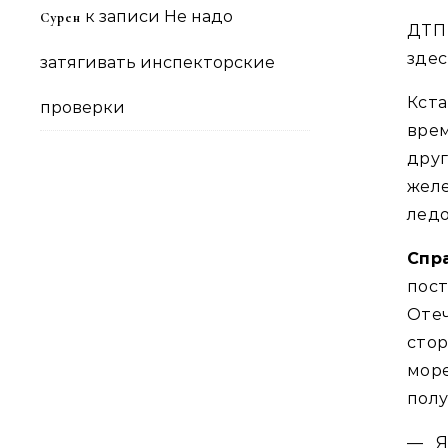
к записи
Не надо
Сурен
ДТП 
здес
затягивать инспекторские
Кста
проверки
вре
дру
жел
ледо
Спр
пос
Оте
сто
мор
полу
— Я