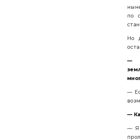
нын
по 
ста
Но 
оста
— 
зем
мног
— Ес
возм
— К
— Я
прол