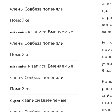
еще 
члены Совбеза попеняли
да.
стр
Помойке
кон
жел
к записи
Вменяемые
mitasmies
Ест
члены Совбеза попеняли
при
Помойке
про
учли
к записи
Вменяемые
mitasmies
9 ба
члены Совбеза попеняли
Кро
расп
Помойке
сей
к записи
Вменяемые
Сурен
гли
выше
члены Совбеза попеняли