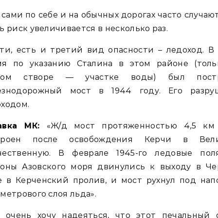
сами по себе и на обычных дорогах часто случают
ь риск увеличивается в несколько раз.
ти, есть и третий вид опасности – ледоход. В
мя по указанию Сталина в этом районе (толь
гом створе — участке воды) был пост
езнодорожный мост в 1944 году. Его разру
ходом.
авка МК:
«Ж/д мост протяженностью 4,5 км
троен после освобождения Керчи в Вел
чественную. В феврале 1945-го ледовые пол
роны Азовского моря двинулись к выходу в Че
е в Керченский пролив, и мост рухнул под нап
метрового слоя льда».
 очень хочу надеяться, что этот печальный 