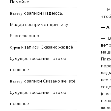
Помойке
— Мо
к записи
Надеюсь,
Виктор
чтоб
Мадяр воспримет критику
— А 
благосклонно
— В
ветр
к записи
Сказано же: всё
Сурен
маши
будущее «россии» – это её
Плю
пер
прошлое
ледя
все 
к записи
Сказано же: всё
Виктор
сод
будущее «россии» – это её
(св
нев
прошлое
желе