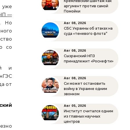
Кремлёвский шантаж как
 уже
аргумент против самой
Помойки
ЧП —
. Но
Авг 08, 2026
СБС Украины об атаках на
ного
суда «теневого флота”
ство
о со
Авг 08, 2026
Сызранский НПЗ
принадлежит «Роснефти»
ий и
нГЭС
Авг 08, 2026
Си может остановить
да от
войну в Украине одним
звонком
ский
Авг 05, 2026
Институт считался одним
из главных научных
центров
ьезно