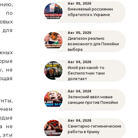
ению,
Авг 05, 2026
Вменяемый россиянин
а по
обратился к Украине
овых
 для
Авг 05, 2026
Диапазон реально
возможного для Помойки
выбора
жных
орые
Авг 04, 2026
Иной раз какой-то
, не
беспилотник таки
ующая
долетает
Авг 04, 2026
Зеленский ввёл новые
нты,
санкции против Помойки
ричем
рдые
Авг 04, 2026
а не
Санитарно-гигиенические
работы в Крыму
, эти