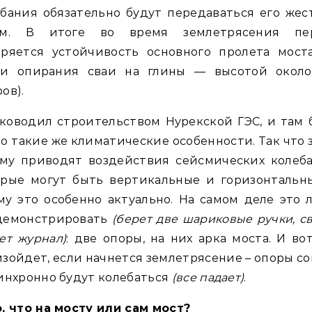
бания обязательно будут передаваться его же
ям. В итоге во время землетрясения пе
еряется устойчивость основного пролета моста
ки опирания сваи на глины — высотой около
ов).
ководил строительством Нурекской ГЭС, и там
о такие же климатические особенности. Так что 
ему приводят воздействия сейсмических колеба
орые могут быть вертикальные и горизонтальны
у это особенно актуально. На самом деле это 
демонстрировать
(берет две шариковые ручки, с
ет журнал)
: две опоры, на них арка моста. И во
зойдет, если начнется землетрясение – опоры с
инхронно будут колебаться
(все падает)
.
, что на мосту или сам мост?