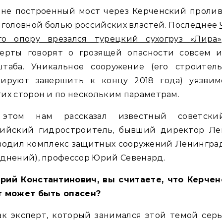
 не построенный мост через Керченский пролив
 головной болью российских властей. Последнее
го опору врезался турецкий сухогруз «Лира»
перты говорят о грозящей опасности совсем и
штаба. Уникальное сооружение (его строитель
нируют завершить к концу 2018 года) уязвим
их сторон и по нескольким параметрам.
этом нам рассказал известный советск
сийский гидростроитель, бывший директор Ле
водил комплекс защитных сооружений Ленингра
днений), профессор Юрий Севенард.
рий Константинович, вы считаете, что Керчен
т может быть опасен?
к эксперт, который занимался этой темой сер